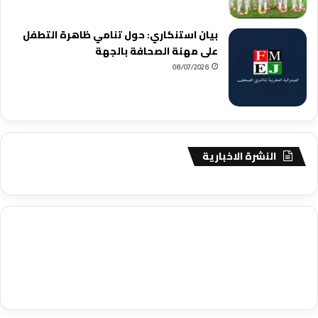
بيان استنكاري: حول تنامي ظاهرة التطفل
على مهنة الصحافة بالجهة
08/07/2026
النشرة الاخبارية
agence de communication digitale au Maroc
services marketing
digital
stratégie SEO et optimisation web
actualité economique
btp Maroc
actualité btp maroc
maroc
آخر أخبار الرياضة
تحليل مباريات
كرة القدم
أخبار الهواة
نتائج مباريات الهواة
seo
buy iptv
iptv subscription
specialist
trend news
best iptv
agence marketing presse