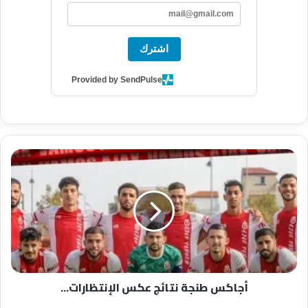
اشترك
Provided by SendPulse
أجاكس
طنجة
نتائج
عكس
الإنتظارات...
أجاكس طنجة نتائج عكس الإنتظارات...