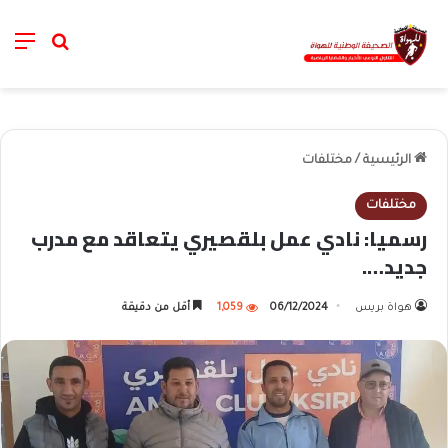
nu
خانة الب
الرئيسية
/
مختلفات
مختلفات
رسميا: نادي عمل بلقصيري يتعاقد مع مدرب
جديد….
هواة بريس
06/12/2024
1,059
أقل من دقيقة