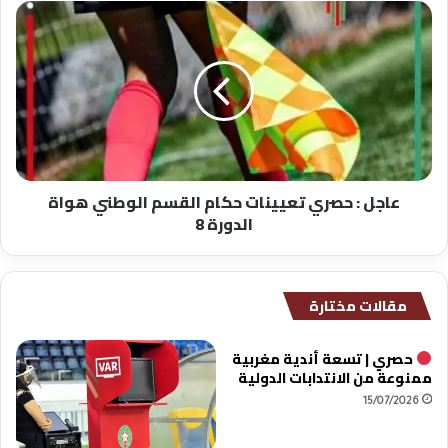
عاجل
:
حصري
تعيينات
حكام
القسم
الوطني
هواة
الدورة
عاجل : حصري تعيينات حكام القسم الوطني هواة
8
الدورة 8
مقالات مختارة
حصري | تسعة أندية مغربية
ممنوعة من الانتدابات الدولية
15/07/2026