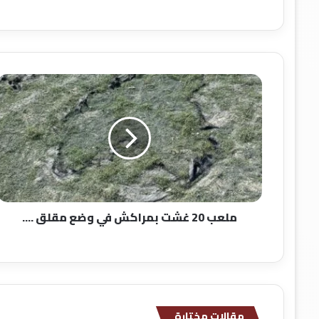
م
ل
ع
ب
2
0
غ
ش
ت
ملعب 20 غشت بمراكش في وضع مقلق ....
ب
م
ر
ا
ك
ش
ف
مقالات مختارة