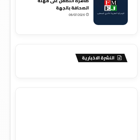
ظاهرة التطفل على مهنة
الصحافة بالجهة
08/07/2026
النشرة الاخبارية
agence de communication digitale au Maroc
services
marketing digital
stratégie SEO et optimisation web
actualité economique maroc
actualité btp maroc
btp
Maroc
آخر أخبار الرياضة
تحليل مباريات كرة القدم
أخبار الهواة
نتائج مباريات الهواة
seo
buy iptv
iptv subscription
specialist
trend news
best iptv
agence marketing
presse