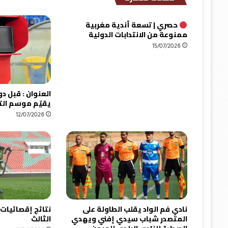
ي
و
حصري | تسعة أندية مغربية
ض
ممنوعة من الانتدابات الدولية
ع
م
15/07/2026
ق
ل
ق
.
.
يقيّم موسم ال
.
12/07/2026
.
نادي فم الواد يقلب الطاولة على
نتائج إقصائيات
المتصدر شباب سيدي إفني ويهدي
الثالث