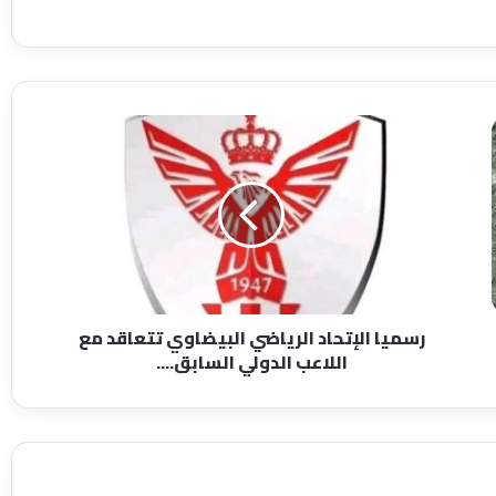
ر
س
م
ي
ا
ا
ل
إ
ت
رسميا الإتحاد الرياضي البيضاوي تتعاقد مع
ح
اللاعب الدولي السابق....
ا
د
ا
ل
ر
ي