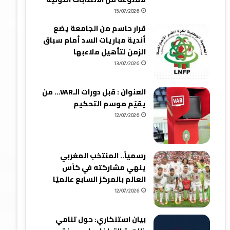
15/07/2026
قرار حاسم من الجامعة يضع
أندية مباريات السد أمام سباق
الزمن لتأهيل ملاعبها
13/07/2026
العنوان : قبل دورات الـVAR… من
يقيّم موسم التحكيم
12/07/2026
رسمياً.. المنتخب المغربي
ينهي مشاركته في كأس
العالم بالمركز السابع عالميًا
12/07/2026
بيان استنكاري: حول تنامي