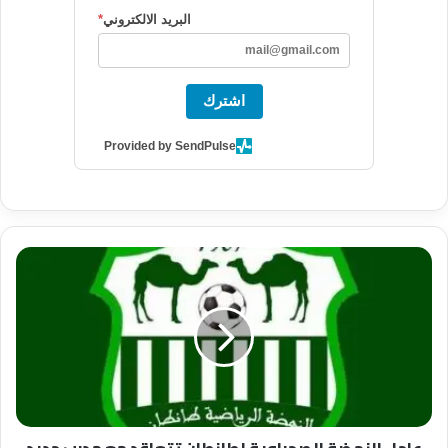
البريد الالكتروني
*
اشترك
Provided by SendPulse
عاجل
النهضة
الصحراوية
لطانطان
تتعاقد
مع
مدرب
جديد
....