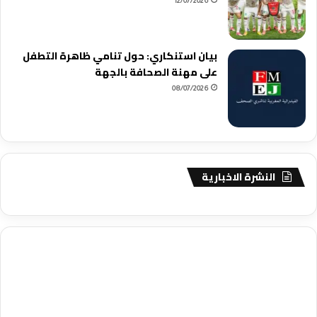
12/07/2026
بيان استنكاري: حول تنامي ظاهرة التطفل
على مهنة الصحافة بالجهة
08/07/2026
النشرة الاخبارية
agence de communication digitale au Maroc
services marketing
digital
stratégie SEO et optimisation web
actualité economique
btp Maroc
actualité btp maroc
maroc
آخر أخبار الرياضة
تحليل مباريات
كرة القدم
أخبار الهواة
نتائج مباريات الهواة
seo
buy iptv
iptv subscription
specialist
trend news
best iptv
agence marketing presse