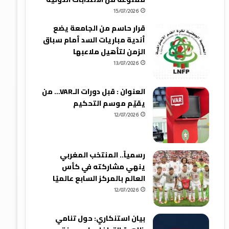
15/07/2026
قرار حاسم من الجامعة يضع
أندية مباريات السد أمام سباق
الزمن لتأهيل ملاعبها
13/07/2026
العنوان : قبل دورات الـVAR… من
يقيّم موسم التحكيم
12/07/2026
رسمياً.. المنتخب المغربي
ينهي مشاركته في كأس
العالم بالمركز السابع عالميًا
12/07/2026
بيان استنكاري: حول تنامي