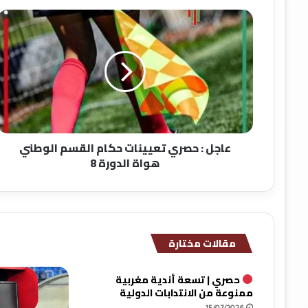
عاجل
:
حصري
تعيينات
حكام
القسم
الوطني
هواة
الدورة
عاجل : حصري تعيينات حكام القسم الوطني
8
هواة الدورة 8
مقالات مختارة
حصري | تسعة أندية مغربية
ممنوعة من الانتدابات الدولية