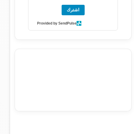
اشترك
Provided by SendPulse
agence de communication digitale au Maroc
services
marketing digital
stratégie SEO et optimisation web
actualité economique maroc
actualité btp maroc
btp
Maroc
آخر أخبار الرياضة
تحليل مباريات كرة القدم
أخبار الهواة
نتائج مباريات الهواة
seo
buy iptv
iptv subscription
specialist
trend news
best iptv
agence marketing
presse