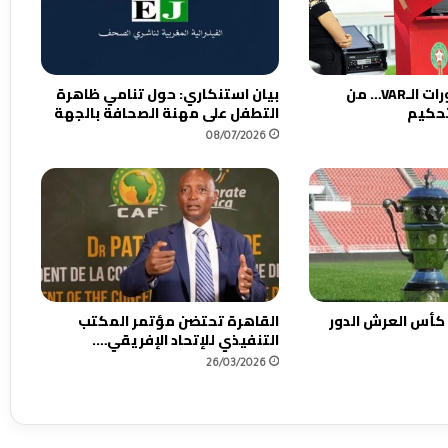
العنوان : قبل دورات الـVAR… من
بيان استنكاري: حول تنامي ظاهرة
تحكيم
التطفل على مهنة الصحافة بالجهة
08/07/2026
 كأس العرش الدور
القاهرة تحتضن مؤتمر المكتب
التنفيذي للإتحاد الإفريقي….
26/03/2026