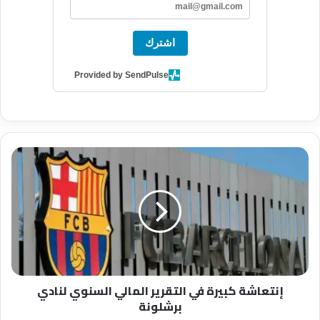
اشترك
Provided by SendPulse
إ
ن
ت
ع
ا
ش
ة
ك
ب
إنتعاشة كبيرة في التقرير المالي السنوي لنادي
ي
برشلونة
ر
ة