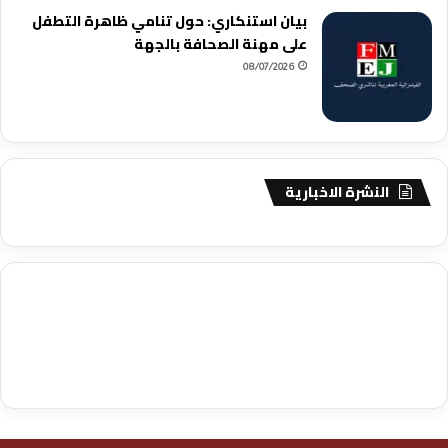
بيان استنكاري: حول تنامي ظاهرة التطفل
على مهنة الصحافة بالجهة
08/07/2026
النشرة الاخبارية
agence de communication digitale au Maroc
services marketing
digital
stratégie SEO et optimisation web
actualité economique
btp Maroc
actualité btp maroc
maroc
آخر أخبار الرياضة
تحليل مباريات
كرة القدم
أخبار الهواة
نتائج مباريات الهواة
seo
buy iptv
iptv subscription
specialist
trend news
best iptv
agence marketing presse