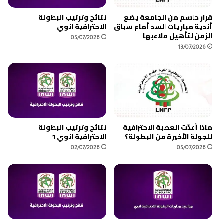
ل
م
قرار حاسم من الجامعة يضع
نتائج وترتيب البطولة
ن
ش
أندية مباريات السد أمام سباق
الاحترافية انوي
ا
ا
الزمن لتأهيل ملاعبها
د
ر
05/07/2026
ي
13/07/2026
ك
ب
ة
ر
ف
ش
ي
ل
و
و
د
ن
ي
ة
ت
ماذا أعدّت العصبة الاحترافية
نتائج وترتيب البطولة
ي
للجولة الأخيرة من البطولة؟
الاحترافية انوي 1
ا
02/07/2026
05/07/2026
ل
م
غ
ر
ب
ض
د