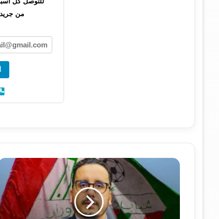
للتوصل كل أسبوع 
من جريدت
ا
ف
ي
خ
ط
و
ة