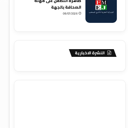
ظاهرة التطفل على مهنة
الصحافة بالجهة
08/07/2026
النشرة الاخبارية
agence de communication digitale au Maroc
services
marketing digital
stratégie SEO et optimisation web
actualité economique maroc
actualité btp maroc
btp
Maroc
آخر أخبار الرياضة
تحليل مباريات كرة القدم
أخبار الهواة
نتائج مباريات الهواة
seo
buy iptv
iptv subscription
specialist
trend news
best iptv
agence marketing
presse