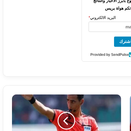
بأبرز الأخبار والنتائج
كم هواة بريس
البريد الالكتروني
*
شترك
Provided by SendPulse
ل
ا
ث
ي
ت
ح