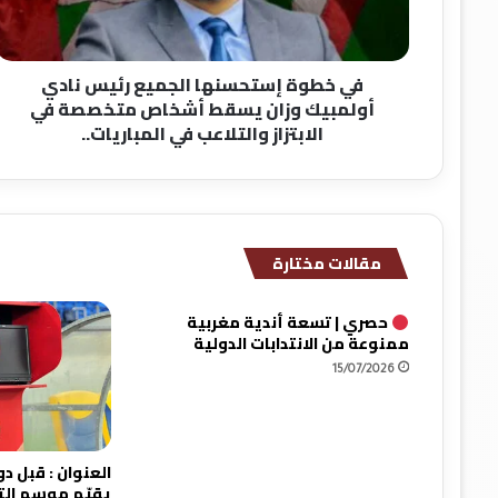
إ
س
ت
في خطوة إستحسنها الجميع رئيس نادي
ح
أولمبيك وزان يسقط أشخاص متخصصة في
س
الابتزاز والتلاعب في المباريات..
ن
ه
ا
ا
ل
ج
مقالات مختارة
م
ي
ع
حصري | تسعة أندية مغربية
ممنوعة من الانتدابات الدولية
ر
ئ
15/07/2026
ي
س
ن
ا
د
يقيّم موسم ال