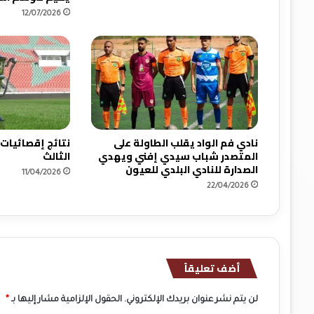
ي
12/07/2026
أ
و
ل
م
ب
ي
ك
و
ز
نادي فم الواد يقلب الطاولة على
نتائج إقصائيات
ا
المتصدر شباب سيدي إفني ويهدي
الثالث
ن
الصدارة للنادي البلدي للعيون
11/04/2026
ي
22/04/2026
س
ق
ط
أ
ش
أضف تعليقاً
خ
ا
ص
لن يتم نشر عنوان بريدك الإلكتروني.
الحقول الإلزامية مشار إليها بـ
*
م