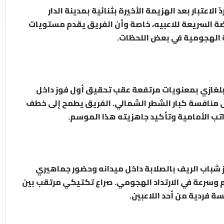
اعتبار بعد الهزيمة الأخيرة بثنائية بمدينة الدار
ضة السريعة للاعبيه، خاصة وأن الفريق يقدم مستويات
 الهجومية في بعض اللحظات.
لغازي بمعنويات مرتفعة عقب تحقيق أول فوز داخل
لى منافسة كبار الشطر الشمالي. الفريق يطمح إلى خطف
اتب الأمامية وتأكيد جاهزيته هذا الموسم.
از شباب الريف بالصلابة داخل ميدانه وحضور جماهيري
 وسرعة في الارتداد الهجومي. صراع تكتيكي مرتقب بين
 فردية من أحد اللاعبين.