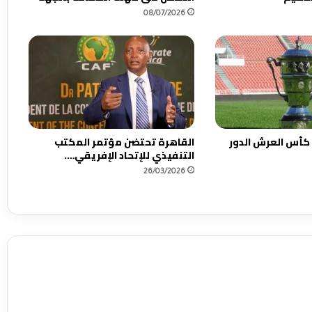
ح
08/07/2026
ق
ا
ل
إ
ف
ر
ي
ق
ي
 كأس العرش الدور
القاهرة تحتضن مؤتمر المكتب
ا
التنفيذي للإتحاد الإفريقي….
ل
26/03/2026
م
ؤ
ه
ل
ل
م
و
ن
د
ي