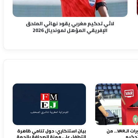
ك
ي
م
لاثي تحكيم مغربي يقود نهائي الملحق
م
الإفريقي المؤهل لمونديال 2026
غ
ر
ب
ي
ي
ق
و
د
ن
ه
ا
ئ
ي
ا
ل
م
العنوان : قبل دورات الـVAR… من
بيان استنكاري: حول تنامي ظاهرة
ل
تحكيم
التطفل على مهنة الصحافة بالجهة