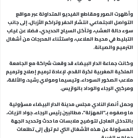
وأظهرت الصور ومقاطع الفيديو المتداولة عبر مواقع
التواصل الاجتماعي انتشار الحفر وتراكم الأزبال، إلى جانب
سوء حالة العشب، وتآكل السياج الحديدي، فضلا عن غياب
التبليط في محيط الملاعب، واستثناء المدرجات من أشغال
الترميم والصيانة.
وكانت جماعة الدار البيضاء قد وقعت شراكة مع الجامعة
الملكية المغربية لكرة القدم، لإعادة ترميم إصلاح وترميم
ملاعب الصخور السوداء، وتيسيما ومولاي رشيد، والألفة،
ومركبي الرجاء والوداد بالوازيس.
وحمل أنصار النادي مجلس مدينة الدار البيضاء مسؤولية
ما وصفوه بـ”المهزلة”، مطالبين رئيس الرجاء، جواد الزيات،
بالتدخل العاجل لتوضيح ملابسات ما حدث وتحديد الجهة
المسؤولة عن هذه الأشغال التي لم ترقَ إلى تطلعات
جماهير الفريق.