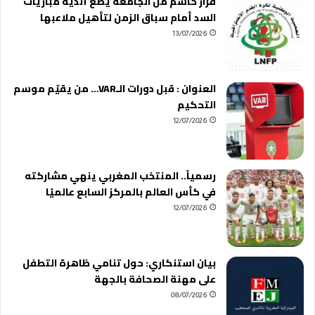
قرار حاسم من الجامعة يضع أندية مباريات
السد أمام سباق الزمن لتأهيل ملاعبها
13/07/2026
العنوان : قبل دورات الـVAR… من يقيّم موسم
التحكيم
12/07/2026
رسمياً.. المنتخب المغربي ينهي مشاركته
في كأس العالم بالمركز السابع عالميًا
12/07/2026
بيان استنكاري: حول تنامي ظاهرة التطفل
على مهنة الصحافة بالجهة
08/07/2026