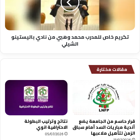
ن
م
ت
خ
ي
ا
ن
ص
و
ل
تكريم خاص للمدرب محمد وهبي من نادي باليستينو
ي
ل
الشيلي
ت
م
و
د
ج
ر
ب
ب
مقالات مختارة
ط
م
ل
ح
ا
م
ل
د
ل
و
ع
ه
ا
ب
ل
ي
قرار حاسم من الجامعة يضع
نتائج وترتيب البطولة
م
م
أندية مباريات السد أمام سباق
الاحترافية انوي
ن
الزمن لتأهيل ملاعبها
ن
05/07/2026