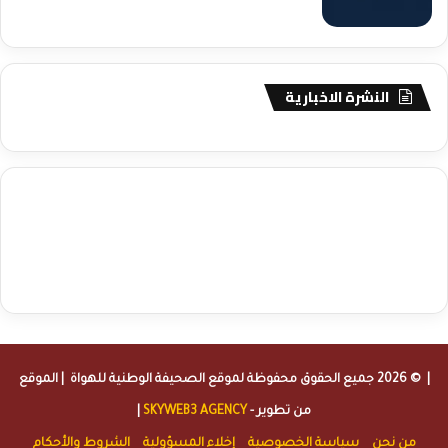
النشرة الاخبارية
agence de communication digitale au Maroc
services marketing
digital
stratégie SEO et optimisation web
actualité economique
btp Maroc
actualité btp maroc
maroc
آخر أخبار الرياضة
تحليل مباريات
كرة القدم
أخبار الهواة
نتائج مباريات الهواة
seo
buy iptv
iptv subscription
specialist
trend news
best iptv
agence marketing presse
| © 2026 جميع الحقوق محفوظة لموقع
الصحيفة الوطنية للهواة
| الموقع
من تطوير -
SKYWEB3 AGENCY
|
من نحن
سياسة الخصوصية
إخلاء المسؤولية
الشروط والأحكام