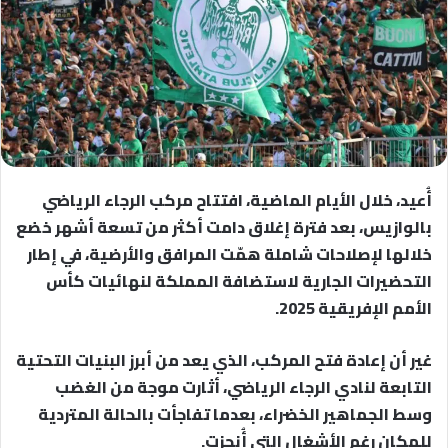
أُعيد، خلال الأيام الماضية، افتتاح مركب الرجاء الرياضي
بالوازيس، بعد فترة إغلاق دامت أكثر من تسعة أشهر خضع
خلالها لإصلاحات شاملة همّت المرافق والأرضية، في إطار
التحضيرات الجارية لاستضافة المملكة لنهائيات كأس
الأمم الإفريقية 2025.
غير أن إعادة فتح المركب، الذي يعد من أبرز البنيات التحتية
التابعة لنادي الرجاء الرياضي، أثارت موجة من الغضب
وسط الجماهير الخضراء، بعدما تفاجأت بالحالة المتردية
للمكان رغم الأشغال التي أُنجزت.