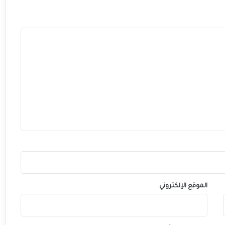
ا
م
ن
"
ك
ا
ن
ا
ل
م
غ
ر
ب
2
0
2
5
"
الموقع الإلكتروني