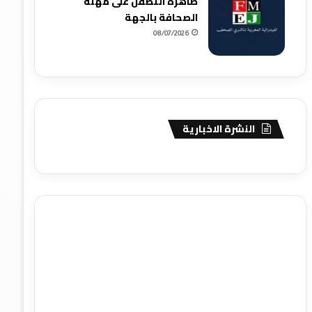
ظاهرة التطفل على مهنة
الصحافة بالجهة
08/07/2026
النشرة الاخبارية
agence de communication digitale au Maroc
services
marketing digital
stratégie SEO et optimisation web
actualité economique maroc
actualité btp maroc
btp
Maroc
آخر أخبار الرياضة
تحليل مباريات كرة القدم
أخبار الهواة
نتائج مباريات الهواة
seo
buy iptv
iptv subscription
specialist
trend news
best iptv
agence marketing
presse