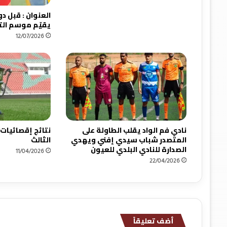
م
غ
يقيّم موسم ال
ر
12/07/2026
ب
:
ا
ل
م
ب
ا
ر
ا
نادي فم الواد يقلب الطاولة على
نتائج إقصائيات
ة
المتصدر شباب سيدي إفني ويهدي
الثالث
حُ
الصدارة للنادي البلدي للعيون
11/04/2026
س
22/04/2026
م
ت
ب
ت
ف
أضف تعليقاً
ا