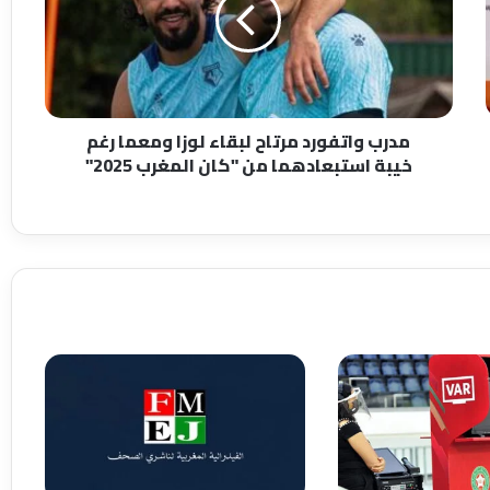
ب
و
ا
ت
ف
و
مدرب واتفورد مرتاح لبقاء لوزا ومعما رغم
ر
خيبة استبعادهما من "كان المغرب 2025"
د
م
ر
ت
ا
ح
ل
ب
ق
ا
ء
ل
و
ز
ا