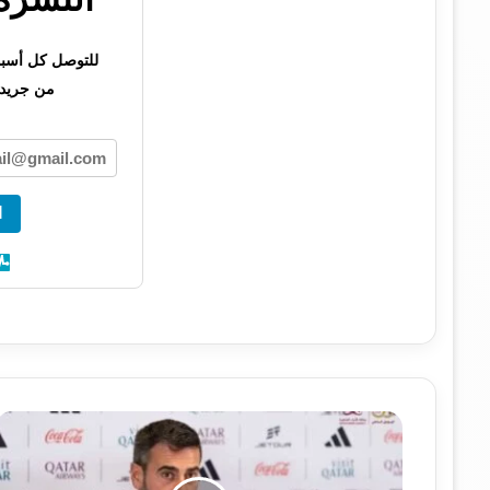
للتوصل كل أسبوع 
من جريدت
ا
م
د
ر