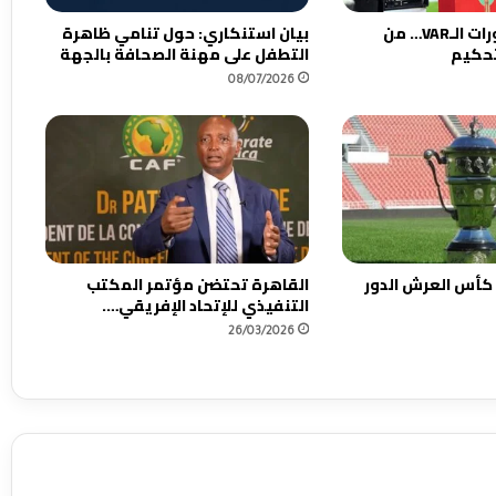
و
العنوان : قبل دورات الـVAR… من
بيان استنكاري: حول تنامي ظاهرة
م
تحكيم
التطفل على مهنة الصحافة بالجهة
ع
08/07/2026
م
ا
ر
غ
م
خ
ي
ب
ة
 كأس العرش الدور
القاهرة تحتضن مؤتمر المكتب
ا
التنفيذي للإتحاد الإفريقي….
س
26/03/2026
ت
ب
ع
ا
د
ه
م