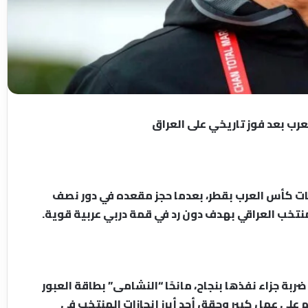
رب بعد فوز تاريخي على العراق
ات كأس العرب بقطر، بعدما حجز مقعده في دور نصف
منتخب العراقي بهدف دون رد في قمة دربي عربية قوية.
ربة جزاء نفذها بنجاح، مانحًا “النشامى” بطاقة العبور
على عمل كبير وحقق أحد أبرز إنجازات المنتخب في