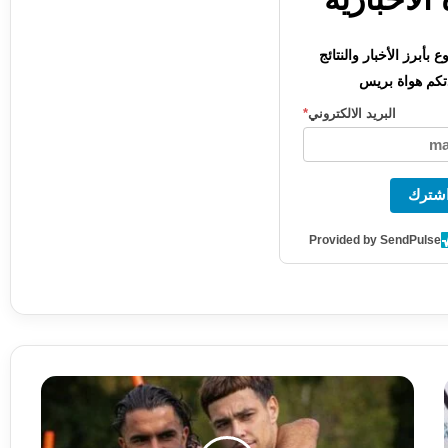
بأبرز الأخبار والنتائج
كم هواة بريس
البريد الالكتروني
*
شترك
Provided by SendPulse
م
د
ر