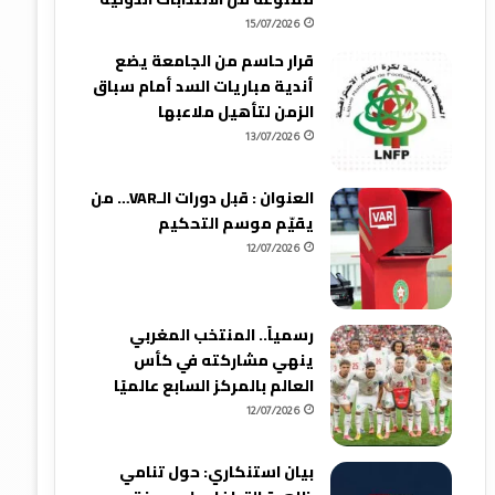
15/07/2026
قرار حاسم من الجامعة يضع
أندية مباريات السد أمام سباق
الزمن لتأهيل ملاعبها
13/07/2026
العنوان : قبل دورات الـVAR… من
يقيّم موسم التحكيم
12/07/2026
رسمياً.. المنتخب المغربي
ينهي مشاركته في كأس
العالم بالمركز السابع عالميًا
12/07/2026
بيان استنكاري: حول تنامي