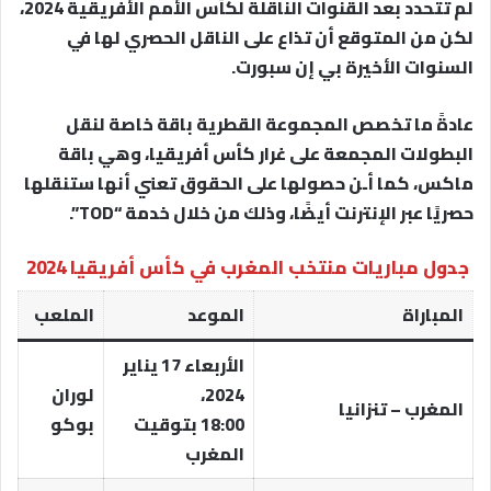
لم تتحدد بعد القنوات الناقلة لكأس الأمم الأفريقية 2024،
لكن من المتوقع أن تذاع على الناقل الحصري لها في
السنوات الأخيرة بي إن سبورت.
عادةً ما تخصص المجموعة القطرية باقة خاصة لنقل
البطولات المجمعة على غرار كأس أفريقيا، وهي باقة
ماكس، كما أـن حصولها على الحقوق تعني أنها ستنقلها
حصريًا عبر الإنترنت أيضًا، وذلك من خلال خدمة “TOD”.
جدول مباريات منتخب المغرب في كأس أفريقيا 2024
المباراة
الموعد
الملعب
الأربعاء 17 يناير
2024،
لوران
المغرب – تنزانيا
18:00 بتوقيت
بوكو
المغرب