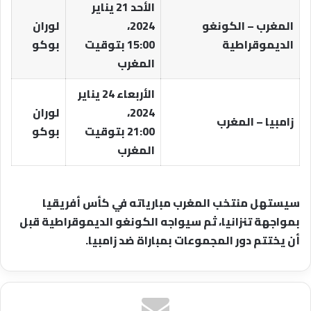
الأحد 21 يناير
المغرب – الكونغو
2024،
لوران
الديموقراطية
15:00 بتوقيت
بوكو
المغرب
الأربعاء 24 يناير
2024،
لوران
زامبيا – المغرب
21:00 بتوقيت
بوكو
المغرب
سيستهل منتخب المغرب مبارياته في كأس أفريقيا
بمواجهة تنزانيا، ثم سيواجه الكونغو الديموقراطية قبل
أن يختتم دور المجموعات بمباراة ضد زامبيا.