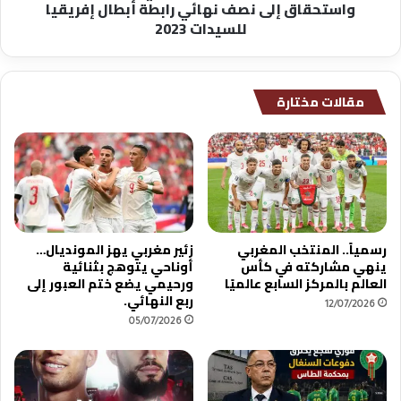
واستحقاق إلى نصف نهائي رابطة أبطال إفريقيا
رابطة
للسيدات 2023
أبطال
إفريقيا
للسيدات
2023
مقالات مختارة
رسمياً.. المنتخب المغربي
زئير مغربي يهز المونديال…
ينهي مشاركته في كأس
أوناحي يتوهج بثنائية
العالم بالمركز السابع عالميًا
ورحيمي يضع ختم العبور إلى
ربع النهائي.
12/07/2026
05/07/2026