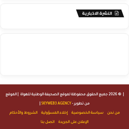
النشرة الاخبارية
agence de communication digitale au Maroc
services marketing
digital
stratégie SEO et optimisation web
actualité economique
btp Maroc
actualité btp maroc
maroc
آخر أخبار الرياضة
تحليل مباريات
كرة القدم
أخبار الهواة
نتائج مباريات الهواة
seo
buy iptv
iptv subscription
specialist
trend news
best iptv
agence marketing presse
| © 2026 جميع الحقوق محفوظة لموقع
الصحيفة الوطنية للهواة
| الموقع
من تطوير -
SKYWEB3 AGENCY
|
من نحن
سياسة الخصوصية
إخلاء المسؤولية
الشروط والأحكام
الإعلان على الجريدة
اتصل بنا