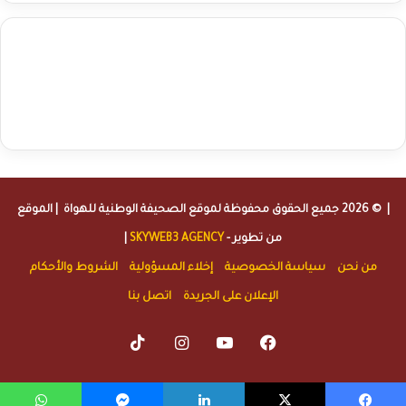
agence de communication digitale au Maroc
services marketing
digital
stratégie SEO et optimisation web
actualité economique
btp Maroc
actualité btp maroc
maroc
آخر أخبار الرياضة
تحليل مباريات
كرة القدم
أخبار الهواة
نتائج مباريات الهواة
seo
buy iptv
iptv subscription
specialist
trend news
best iptv
agence marketing presse
| © 2026 جميع الحقوق محفوظة لموقع
الصحيفة الوطنية للهواة
| الموقع
من تطوير -
SKYWEB3 AGENCY
|
من نحن
سياسة الخصوصية
إخلاء المسؤولية
الشروط والأحكام
الإعلان على الجريدة
اتصل بنا
TikTok
Instagram
YouTube
Facebook