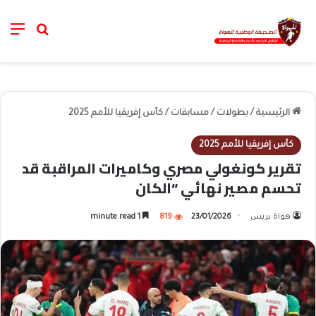
nu
خانة الب
الرئيسية
/
بطولات
/
مسابقات
/
كأس إفريقيا للأمم 2025
كأس إفريقيا للأمم 2025
تقرير كونغولي مصري وكاميرات المراقبة قد
تحسم مصير نهائي “الكان
هواة بريس
23/01/2026
819
1 minute read