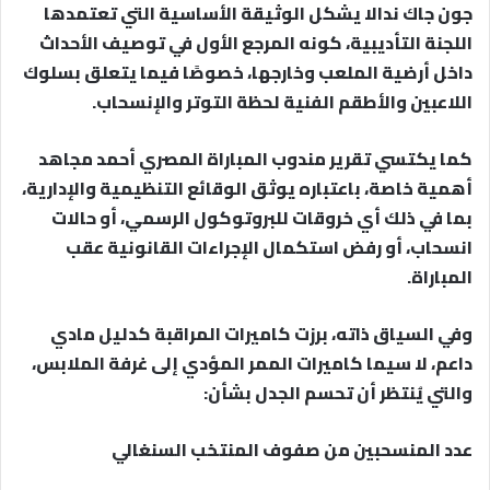
جون جاك ندالا يشكل الوثيقة الأساسية التي تعتمدها
اللجنة التأديبية، كونه المرجع الأول في توصيف الأحداث
داخل أرضية الملعب وخارجها، خصوصًا فيما يتعلق بسلوك
اللاعبين والأطقم الفنية لحظة التوتر والإنسحاب.
كما يكتسي تقرير مندوب المباراة المصري أحمد مجاهد
أهمية خاصة، باعتباره يوثق الوقائع التنظيمية والإدارية،
بما في ذلك أي خروقات للبروتوكول الرسمي، أو حالات
انسحاب، أو رفض استكمال الإجراءات القانونية عقب
المباراة.
وفي السياق ذاته، برزت كاميرات المراقبة كدليل مادي
داعم، لا سيما كاميرات الممر المؤدي إلى غرفة الملابس،
والتي يُنتظر أن تحسم الجدل بشأن:
عدد المنسحبين من صفوف المنتخب السنغالي