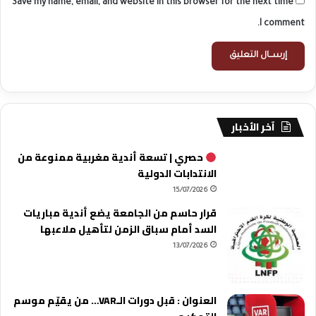
Save my name, email, and website in this browser for the next time
.
I comment.
.
.
آخر الأخبار
حصري | تسعة أندية مغربية ممنوعة من
الانتدابات الدولية
15/07/2026
قرار حاسم من الجامعة يضع أندية مباريات
السد أمام سباق الزمن لتأهيل ملاعبها
13/07/2026
العنوان : قبل دورات الـVAR… من يقيّم موسم