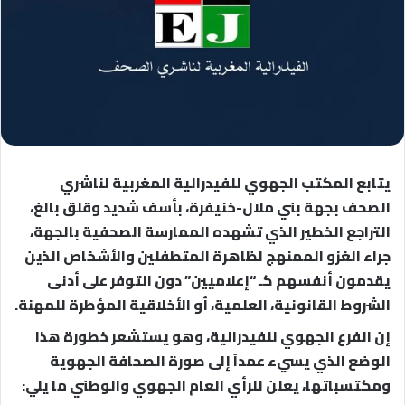
يتابع المكتب الجهوي للفيدرالية المغربية لناشري
الصحف بجهة بني ملال-خنيفرة، بأسف شديد وقلق بالغ،
التراجع الخطير الذي تشهده الممارسة الصحفية بالجهة،
جراء الغزو الممنهج لظاهرة المتطفلين والأشخاص الذين
يقدمون أنفسهم كـ “إعلاميين” دون التوفر على أدنى
الشروط القانونية، العلمية، أو الأخلاقية المؤطرة للمهنة.
إن الفرع الجهوي للفيدرالية، وهو يستشعر خطورة هذا
الوضع الذي يسيء عمداً إلى صورة الصحافة الجهوية
ومكتسباتها، يعلن للرأي العام الجهوي والوطني ما يلي: