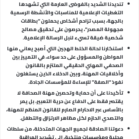
تنديدنا الشديد بالفوضى العارمة التي تشهدها
التغطيات الإعلامية للمناسبات والأنشطة الرسمية
بالجهة، بسبب تزاحم أشخاص يحملون “بطاقات
مجهولة المصدر”، يحرصون على تحقيق مصالح
شخصية ضيقة تسيء لنبل الرسالة الإعلامية.
استنكارنا لحالة الخلط الهجين التي أصبح يعاني منها
المواطن والمسؤول على حد سواء، في التمييز بين
الصحفي المهني الحقيقي الملتزم بالقانون
وأخلاقيات المهنة، وبين الدخلاء الذين يستغلون
نفوذ “الصفة” للإساءة للمؤسسات الجادة.
تأكيدنا على أن حماية وتحصين مهنة الصحافة لا
يقتصر فقط على الدفاع عن حرية التعبير، بل يمر
بالأساس عبر الاحترام الصارم للقانون المنظم للمهنة،
والتصدي الحازم لكل مظاهر الارتزاق والتطفل.
دعوتنا الصادقة لجميع الجهات المتدخلة، من سلطات
محلية ومؤسسات منتخبة، إلى تشديد المراقبة