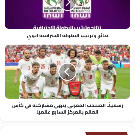
ج
و
ت
ر
ت
نتائج وترتيب البطولة الاحترافية انوي
ي
ب
ا
ر
ل
س
ب
م
ط
ي
و
اً
ل
.
ة
.
ا
ا
ل
ل
رسمياً.. المنتخب المغربي ينهي مشاركته في كأس
ا
م
العالم بالمركز السابع عالميًا
ح
ن
ت
ت
ر
خ
ا
ب