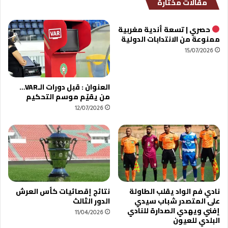
مقالات مختارة
ف
ا
ي
ل
ة
م
حصري | تسعة أندية مغربية
ا
غ
ممنوعة من الانتدابات الدولية
ن
ر
15/07/2026
و
ب
ي
ي
ي
العنوان : قبل دورات الـVAR…
ن
من يقيّم موسم التحكيم
ه
ي
12/07/2026
م
ش
ا
ر
ك
ت
ه
نادي فم الواد يقلب الطاولة
نتائج إقصائيات كأس العرش
ف
على المتصدر شباب سيدي
الدور الثالث
ي
إفني ويهدي الصدارة للنادي
11/04/2026
ك
البلدي للعيون
أ