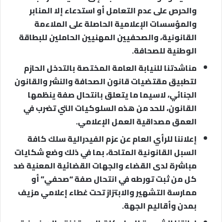
والحرص على عدم التعامل أو استدعاء إلا المنابر
والمؤسسات الإعلامية الحاصلة على الملاءمة
القانونية، والصحفيين المهنيين الحاملين للبطاقة
الوطنية للصحافة.
مناشدتنا للنيابة العامة المختصة بالتدخل الحازم
لتطبيق مقتضيات قانون الصحافة والنشر والقانون
الجنائي، لاسيما ما يتعلق بانتحال صفة ينظمها
القانون، للحد من هذه السلوكيات التي تضرب في
العمق مصداقية العمل الإعلامي.
إعلاننا للرأي العام عن عزم الفيدرالية سلك كافة
السبل القانونية المتاحة، بما في ذلك وضع شكايات
مباشرة لدى القضاء والجهات القضائية المعنية ضد
كل من ثبت تورطه في انتحال صفة “صحفي” أو
ممارسة التشهير والابتزاز تحت غطاء إعلامي مزيف
بمدن وأقاليم الجهة.