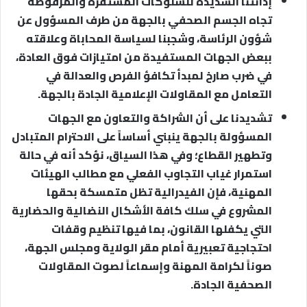
إدانتنا الشديدة للسلوكات المستفزة والمرفوضة
تجاه الجسم الصحفي بالجهة من طرف المسؤول عن
شؤون الرئاسة، وشجبنا لسياسة المحاباة وعلاقته
ببعض الجهات المستفيدة من امتيازات فوق العادة،
في ضرب صارخ لمبدأ تكافؤ الفرص والعدالة في
التعامل مع المقاولات الإعلامية الجادة بالجهة.
تشديدنا على أن الشراكة والتعاون مع الجهات
المسؤولة بالجهة ينبني أساساً على الاحترام المتبادل
وتطهير القطاع؛ وفي هذا السياق، نؤكد أنه في حالة
استمرار غياب التجاوب الفعلي مع مطالب الهيئات
المهنية، فإن الفيدرالية تظل متمسكة بحقها
المشروع في سلك كافة الأشكال النضالية والحضارية
التي يكفلها القانون، بما فيها تنظيم وقفات
احتجاجية تعبيرية أمام مقر الولاية ومجلس الجهة،
صوناً لكرامة المهنة وإسماعاً لصوت المقاولات
الصحفية الجادة.