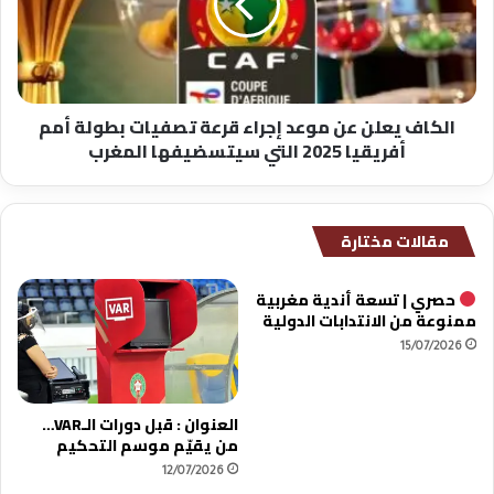
إجراء
قرعة
تصفيات
بطولة
أمم
الكاف يعلن عن موعد إجراء قرعة تصفيات بطولة أمم
أفريقيا
أفريقيا 2025 التي سيتسضيفها المغرب
2025
التي
سيتسضيفها
المغرب
مقالات مختارة
حصري | تسعة أندية مغربية
ممنوعة من الانتدابات الدولية
15/07/2026
العنوان : قبل دورات الـVAR…
من يقيّم موسم التحكيم
12/07/2026