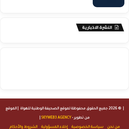
النشرة الاخبارية
agence de communication digitale au Maroc
services marketing
digital
stratégie SEO et optimisation web
actualité economique
btp Maroc
actualité btp maroc
maroc
آخر أخبار الرياضة
تحليل مباريات
كرة القدم
أخبار الهواة
نتائج مباريات الهواة
seo
buy iptv
iptv subscription
specialist
trend news
best iptv
agence marketing presse
| © 2026 جميع الحقوق محفوظة لموقع
الصحيفة الوطنية للهواة
| الموقع
من تطوير -
SKYWEB3 AGENCY
|
من نحن
سياسة الخصوصية
إخلاء المسؤولية
الشروط والأحكام