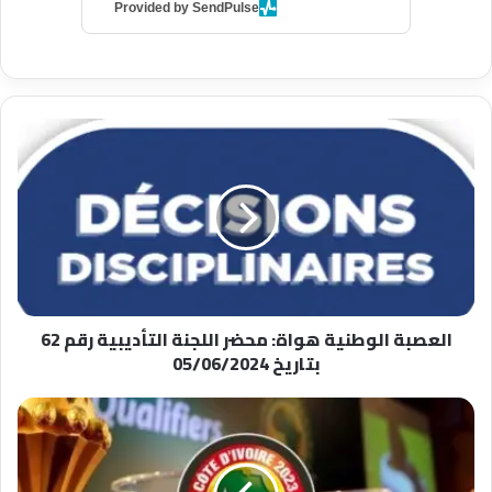
Provided by SendPulse
العصبة
الوطنية
هواة:
محضر
اللجنة
التأديبية
رقم
62
بتاريخ
العصبة الوطنية هواة: محضر اللجنة التأديبية رقم 62
05/06/2024
بتاريخ 05/06/2024
الكاف
يعلن
عن
موعد