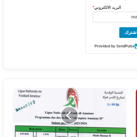
البريد الالكتروني
*
شترك
Provided by SendPulse
برنامج
مبارتي
نصف
النهائي
لتحديد
بطل
القسم
الثاني