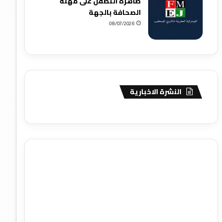
ظاهرة التطفل على مهنة
الصحافة بالجهة
08/07/2026
النشرة الاخبارية
agence de communication digitale au Maroc
services
marketing digital
stratégie SEO et optimisation web
actualité economique maroc
actualité btp maroc
btp
Maroc
آخر أخبار الرياضة
تحليل مباريات كرة القدم
أخبار الهواة
نتائج مباريات الهواة
seo
buy iptv
iptv subscription
specialist
trend news
best iptv
agence marketing
presse