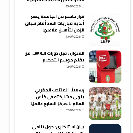
15/07/2026
قرار حاسم من الجامعة يضع
أندية مباريات السد أمام سباق
الزمن لتأهيل ملاعبها
13/07/2026
العنوان : قبل دورات الـVAR… من
يقيّم موسم التحكيم
12/07/2026
رسمياً.. المنتخب المغربي
ينهي مشاركته في كأس
العالم بالمركز السابع عالميًا
12/07/2026
بيان استنكاري: حول تنامي