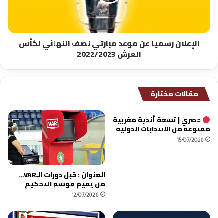
نصف
النهائي
لكأس
العرش
الإعلان رسميا عن موعد مبارتي نصف النهائي لكأس
2022/2023
العرش 2022/2023
مقالات مختارة
حصري | تسعة أندية مغربية
ممنوعة من الانتدابات الدولية
15/07/2026
العنوان : قبل دورات الـVAR…
من يقيّم موسم التحكيم
12/07/2026