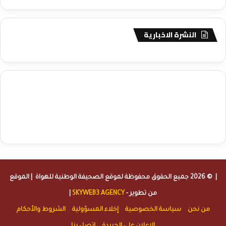
النشرة الاخبارية
agence de communication digitale au Maroc
services marketing
digital
stratégie SEO et optimisation web
actualité economique
btp Maroc
actualité btp maroc
maroc
آخر أخبار الرياضة
تحليل مباريات
كرة القدم
أخبار الهواة
نتائج مباريات الهواة
seo
buy iptv
iptv subscription
specialist
trend news
best iptv
agence marketing presse
| © 2026 جميع الحقوق محفوظة لموقع
الصحيفة الوطنية للهواة
| الموقع
من تطوير -
SKYWEB3 AGENCY
|
من نحن
سياسة الخصوصية
إخلاء المسؤولية
الشروط والأحكام
الإعلان على الجريدة
اتصل بنا