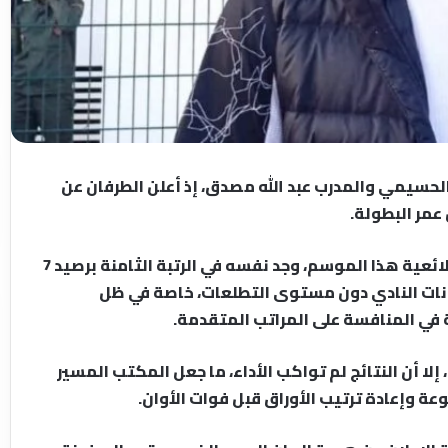
الحسيمي والمدرب عبد الله مصدق، إذ أعلن الطرفان عن
مر البطولة.
الفريق الحسيمي، الذي كان يطمح إلى لعب أدوار طلائعية هذا الموسم، وجد نفسه في الرتبة الثامنة برصيد 7
رتها مكونات النادي دون مستوى التطلعات، خاصة في ظل
في المنافسة على المراتب المتقدمة.
إلا أن النتائج لم تواكب الأداء، ما جعل المكتب المسير
عة وإعادة ترتيب الأوراق قبل فوات الأوان.