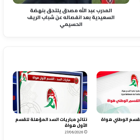
د
المدرب عبد الله مصدق يلتحق بنهضة
ا
السعيدية بعد انفصاله عن شباب الريف
ل
الحسيمي
ل
ه
م
ص
د
ق
ي
ل
ت
ح
ق
ب
ن
ه
ض
القسم الوطني هواة
نتائج مباريات السد المؤهلة للقسم
ة
الأول هواة
ا
27/06/2026
ل