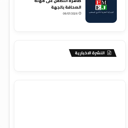
ظاهرة التطفل على مهنة
الصحافة بالجهة
08/07/2026
النشرة الاخبارية
agence de communication digitale au Maroc
services
marketing digital
stratégie SEO et optimisation web
actualité economique maroc
actualité btp maroc
btp
Maroc
آخر أخبار الرياضة
تحليل مباريات كرة القدم
أخبار الهواة
نتائج مباريات الهواة
seo
buy iptv
iptv subscription
specialist
trend news
best iptv
agence marketing
presse