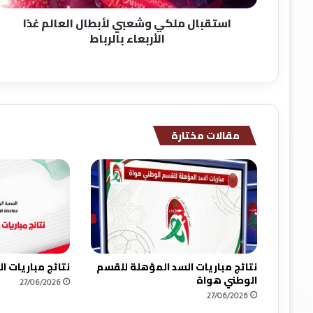
ل
استقبال ملكي وشعبي لأبطال العالم غدًا
ك
الأربعاء بالرباط
ي
و
ش
ع
ب
ي
ل
مقالات مختارة
أ
ب
ط
ا
ل
ا
ل
ع
ا
نتائج مباريات السد المؤهلة للقسم
نتائج مباريات 
ل
الوطني هواة
27/06/2026
م
27/06/2026
غ