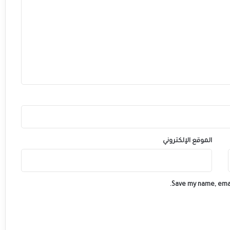
ا
ل
ر
ي
ف
ا
ل
ح
س
ي
م
ي
الموقع الإلكتروني
Save my name, emai