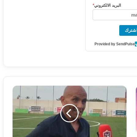
البريد الالكتروني
*
شترك
Provided by SendPulse
ا
ل
م
د
ر
ب
ع
ب