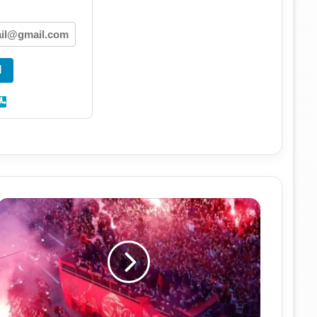
ا
ا
س
ت
ق
ب
ا
ل
م