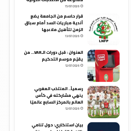
15/07/2026
قرار حاسم من الجامعة يضع
أندية مباريات السد أمام سباق
الزمن لتأهيل ملاعبها
13/07/2026
العنوان : قبل دورات الـVAR… من
يقيّم موسم التحكيم
12/07/2026
رسمياً.. المنتخب المغربي
ينهي مشاركته في كأس
العالم بالمركز السابع عالميًا
12/07/2026
بيان استنكاري: حول تنامي