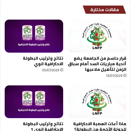
الماص
مقالات مختارة
واتحاد
طنجة
يواجه
الدفاع
الجديدي
في
"قمة"
أسفل
قرار حاسم من الجامعة يضع
نتائج وترتيب البطولة
الترتيب
أندية مباريات السد أمام سباق
الاحترافية انوي
الزمن لتأهيل ملاعبها
05/07/2026
13/07/2026
ماذا أعدّت العصبة الاحترافية
نتائج وترتيب البطولة
للجولة الأخيرة من البطولة؟
الاحترافية انوي 1