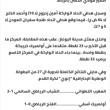
الأمير مولاي الحسن بالرباط.
وسجل هدفي اتحاد اتواركة أمين زحزوح (د 10) وأحمد الخلج
(د 64 ض ج) ، فيما وقع هدفي اتحاد طنجة سفيان المودن (د
5 و 27).
واحتل ممثل مدينة البوغاز ، عقب هذه المقابلة، المركز ما
قبل الأخير ب 23 نقطة، متقدما على أولمبيك خريبكة
بنقطة واحدة ، بينما جاء اتحاد اتواركة في المركز التاسع
برصيد 33 نقطة.
وفي مايلي النتائج الكاملة للدورة ال 27 من البطولة
الوطنية الإحترافية “إنوي” لكرة القدم.
المغرب التطواني …………..الشباب الرياضي السالمي 1-2
أولمبيك آسفي ………………..الفتح الرياضي 0-1