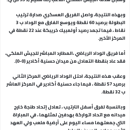
وبهذه النتيجة، واصل الفريق العسكري صدارة ترتيب
البطولة برصيد 60 نقطة ويوسع الفارق مع الوداد ب 3
نقاط ، فيما تجمد رصيد أولمبيك خريبكة عند 22 نقطة في
المركز الأخير.
أما فريق الوداد الرياضي ،المطارد المباشر للجيش الملكي،
فقد عاد بنقطة التعادل من ميدان حسنية أكادير (0-0).
وعقب هذه النتيجة، احتل الوداد الرياضي المركز الثاني
برصيد 57 نقطة ، فيما جاء حسنية أكادير في المركز العاشر
ب 32 نقطة.
وبالنسبة لفرق أسفل الترتيب ، تعادل إتحاد طنجة خارج
ميدانه مع اتحاد اتواركة بهدفين لمثلهما ، في المباراة
التي جمعتهما مساء اليوم على أرضية ملعب ولي العهد