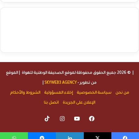
agence de communication digitale au Maroc
services marketing
digital
stratégie SEO et optimisation web
actualité economique
btp Maroc
actualité btp maroc
maroc
آخر أخبار الرياضة
تحليل مباريات
كرة القدم
أخبار الهواة
نتائج مباريات الهواة
seo
buy iptv
iptv subscription
specialist
trend news
best iptv
agence marketing presse
| © 2026 جميع الحقوق محفوظة لموقع
الصحيفة الوطنية للهواة
| الموقع
من تطوير -
SKYWEB3 AGENCY
|
من نحن
سياسة الخصوصية
إخلاء المسؤولية
الشروط والأحكام
الإعلان على الجريدة
اتصل بنا
TikTok
Instagram
YouTube
Facebook