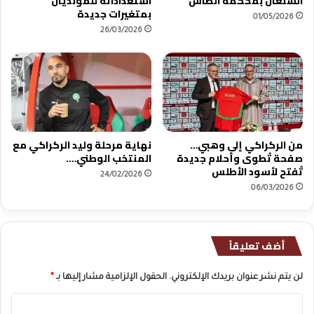
السنغال بمحكمة الطاس
استعداداته للمونديال
ي
بمتغيرات جديدة
01/05/2026
ة
26/03/2026
ا
ل
ت
ي
س
ش
ا
من الركراكي إلى وهبي…
نهاية مرحلة وليد الركراكي مع
ر
صفحة تُطوى وأحلام جديدة
المنتخب الوطني….
ك
تُفتح لأسود الأطلس
ف
24/02/2026
ي
06/03/2026
ا
ل
ك
أضف تعليقاً
ا
ن
لن يتم نشر عنوان بريدك الإلكتروني.
الحقول الإلزامية مشار إليها بـ
*
ا