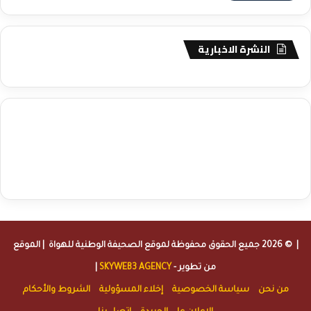
النشرة الاخبارية
agence de communication digitale au Maroc
services marketing
digital
stratégie SEO et optimisation web
actualité economique
btp Maroc
actualité btp maroc
maroc
آخر أخبار الرياضة
تحليل مباريات
كرة القدم
أخبار الهواة
نتائج مباريات الهواة
seo
buy iptv
iptv subscription
specialist
trend news
best iptv
agence marketing presse
| © 2026 جميع الحقوق محفوظة لموقع
الصحيفة الوطنية للهواة
| الموقع
من تطوير -
SKYWEB3 AGENCY
|
من نحن
سياسة الخصوصية
إخلاء المسؤولية
الشروط والأحكام