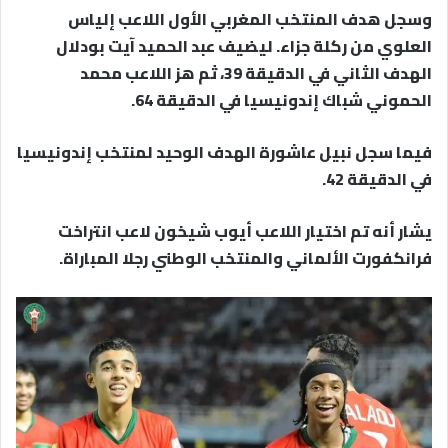
وسجل هدف المنتخب المغربي الأول اللاعب إلياس
العلوي من ركلة جزاء. ليضيف عبد الحميد آيت بودلال
الهدف الثاني في الدقيقة 39، ثم هز اللاعب محمد
الحموني شباك إندونيسيا في الدقيقة 64.
فيما سجل نبيل عاشورة الهدف الوحيد لمنتخب إندونيسيا
في الدقيقة 42.
يشار أنه تم اختيار اللاعب أيوب شيخون لاعب انتراخت
فرانكفورت الألماني والمنتخب الوطني رجلا المباراة.