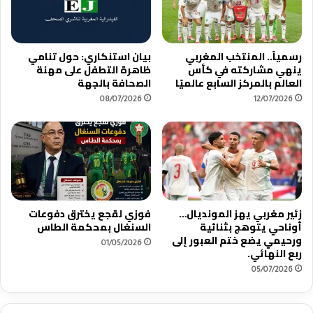
رسمياً.. المنتخب المغربي
بيان استنكاري: حول تنامي
ينهي مشاركته في كأس
ظاهرة التطفل على مهنة
العالم بالمركز السابع عالميًا
الصحافة بالجهة
08/07/2026
12/07/2026
زئير مغربي يهز المونديال…
فوزي لقجع يخترق دفوعات
أوناحي يتوهج بثنائية
السنغال بمحكمة الطاس
ورحيمي يضع ختم العبور إلى
01/05/2026
ربع النهائي.
05/07/2026