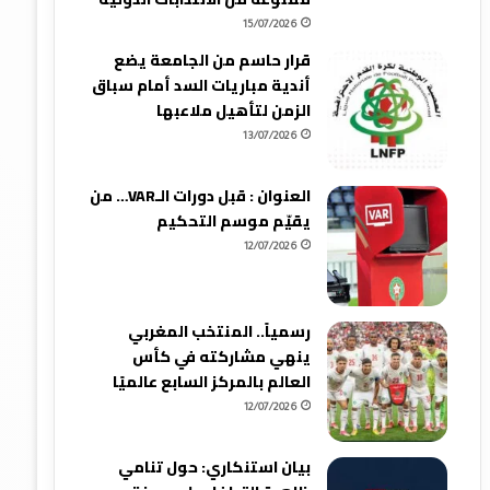
15/07/2026
قرار حاسم من الجامعة يضع
أندية مباريات السد أمام سباق
الزمن لتأهيل ملاعبها
13/07/2026
العنوان : قبل دورات الـVAR… من
يقيّم موسم التحكيم
12/07/2026
رسمياً.. المنتخب المغربي
ينهي مشاركته في كأس
العالم بالمركز السابع عالميًا
12/07/2026
بيان استنكاري: حول تنامي