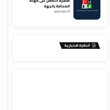
ظاهرة التطفل على مهنة
الصحافة بالجهة
08/07/2026
النشرة الاخبارية
agence de communication digitale au Maroc
services
marketing digital
stratégie SEO et optimisation web
actualité economique maroc
actualité btp maroc
btp
Maroc
آخر أخبار الرياضة
تحليل مباريات كرة القدم
أخبار الهواة
نتائج مباريات الهواة
seo
buy iptv
iptv subscription
specialist
trend news
best iptv
agence marketing
presse