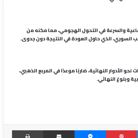
لدفاعية والسرعة في التحول الهجومي، مما مكنه من
خب السوري، الذي حاول العودة في النتيجة دون جدوى.
حو الأدوار النهائية، ضاربًا موعدًا في المربع الذهبي،
ية وبلوغ النهائي.
LinkedIn
Pinterest
Messenger
مشاركة عبر الإميل
طباعة