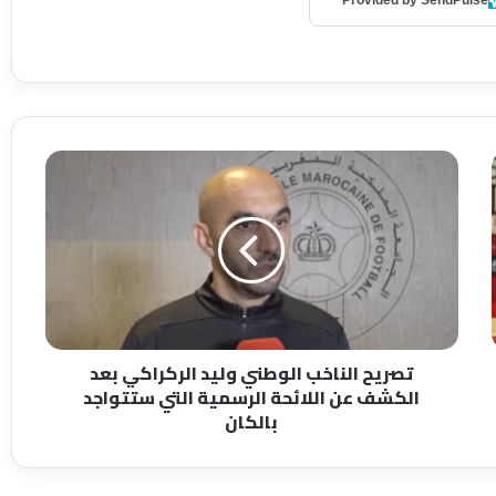
Provided by SendPulse
ت
ص
ر
ي
ح
ا
ل
ن
ا
تصريح الناخب الوطني وليد الركراكي بعد
خ
الكشف عن اللائحة الرسمية التي ستتواجد
ب
بالكان
ا
ل
و
ط