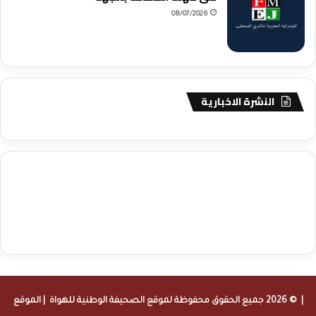
08/07/2026
النشرة الاخبارية
agence de communication digitale au Maroc
services marketing
digital
stratégie SEO et optimisation web
actualité economique
btp Maroc
actualité btp maroc
maroc
آخر أخبار الرياضة
تحليل مباريات
كرة القدم
أخبار الهواة
نتائج مباريات الهواة
seo
buy iptv
iptv subscription
specialist
trend news
best iptv
agence marketing presse
| © 2026 جميع الحقوق محفوظة لموقع
الصحيفة الوطنية للهواة
| الموقع