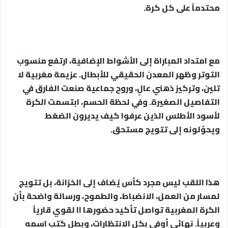
محتدماً على كل كرة.
مع امتداد المباراة إلى الأشواط الإضافية، ارتفع منسوب
التوتر وظهر المعدن الحقيقي للأبطال. عزيمة مغربية لا
تلين، وتركيز ذهني عالٍ، وروح جماعية صنعت الفارق في
التفاصيل الصغيرة. وفي لحظة الحسم، ابتسمت الكرة
لأسود الأطلس الذين عرفوا كيف يديرون الضغط
ويحوّلونه إلى تتويج مستحق.
هذا اللقب ليس مجرد كأس يُضاف إلى الخزانة، بل تتويج
لمسار من العمل، الانضباط، والطموح، ورسالة واضحة بأن
الكرة المغربية تواصل تأكيد حضورها اا لقوي قارياً
وعربياً. نهائي أوفى بكل الانتظارات، وبطل كتب اسمه