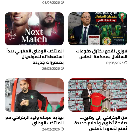
05/07/2026
ا
ا
ر
ع
ا
ه
ل
ا
و
ل
ط
م
ن
ا
ي
ل
فوزي لقجع يخترق دفوعات
المنتخب الوطني المغربي يبدأ
.
ي
السنغال بمحكمة الطاس
استعداداته للمونديال
.
م
بمتغيرات جديدة
01/05/2026
ع
26/03/2026
ل
ا
ع
ب
ه
و
ي
من الركراكي إلى وهبي…
نهاية مرحلة وليد الركراكي مع
د
صفحة تُطوى وأحلام جديدة
المنتخب الوطني….
خ
تُفتح لأسود الأطلس
ل
24/02/2026