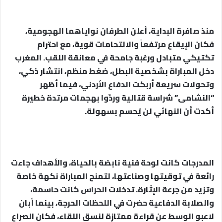
منذ صافرة البداية، أعلن الطرفان نواياهما الهجومية،
فكان الإيقاع مرتفعاً والالتحامات قوية، مع احترام
تكتيكي متبادل ورغبة جامحة في معانقة اللقب. المغرب
دخل المباراة بشخصية البطل، ضغط منظم، انتشار ذكي،
وتحولات سريعة أربكت الدفاع الأردني، فيما أظهر
“النشامى” شراسة قتالية وردّوا بهجمات مرتدة خطيرة
أكدت أن النهائي لن يُحسم بسهولة.
المدرجات كانت لوحة فنية نابضة بالحياة، والأهداف جاءت
رائعة في توقيتها وصناعتها، لتمنح المباراة نكهة خاصة
وتزيد من جرعة الإثارة. تدخلات الحراس كانت حاسمة،
والصلابة الدفاعية حضرت في اللحظات الحرجة، بينما أبان
لاعبو الوسط عن قراءة ممتازة لنسق اللقاء، فكان الصراع