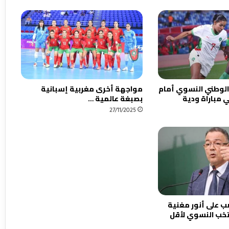
…
ص
ف
ح
ة
تُ
ط
و
الوطني النسوي أمام
مواجهة أخرى مغربية إسبانية
ى
 مباراة ودية
بصبغة عالمية …
و
27/11/2025
أ
ح
ل
ا
م
ج
د
ي
د
 على أنور مغنية
ة
تخب النسوي لأقل
تُ