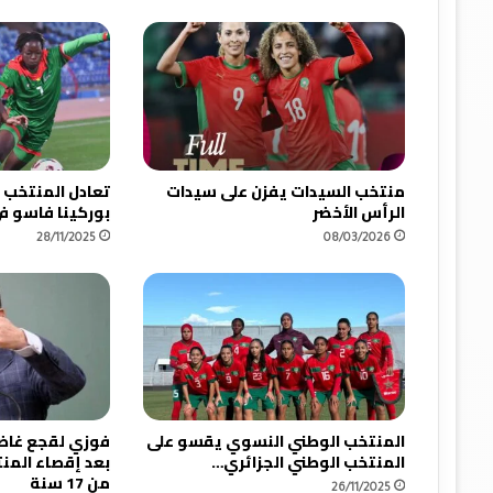
ك
ر
ا
ك
ي
م
ع
ا
منتخب السيدات يفزن على سيدات
تعادل المنتخب 
ل
الرأس الأخضر
بوركينا فاسو في
م
28/11/2025
08/03/2026
ن
ت
خ
ب
ا
ل
و
ط
ن
المنتخب الوطني النسوي يقسو على
فوزي لقجع غاضب
ي
المنتخب الوطني الجزائري…
بعد إقصاء المن
.
من 17 سنة
26/11/2025