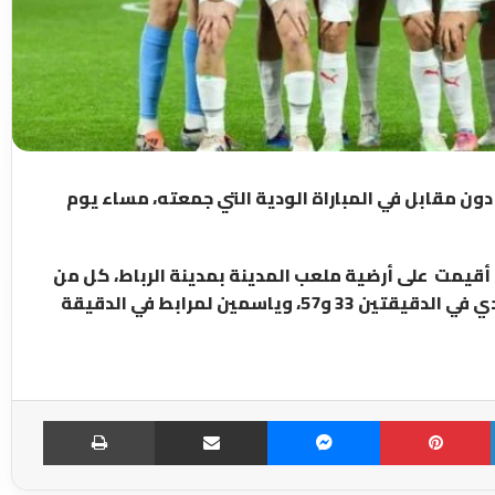
ن مقابل في المباراة الودية التي جمعته، مساء يوم
أقيمت على أرضية ملعب المدينة بمدينة الرباط، كل من
سناء المسودي في الدقيقتين 4 و6، وابتسام الجرايدي في الدقيقتين 33 و57، وياسمين لمرابط في الدقيقة
LinkedIn
Pinterest
Messenger
مشاركة عبر الإميل
طباعة