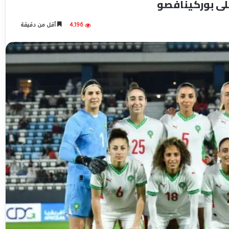
لى بوركينافصو
4,196
أقل من دقيقة