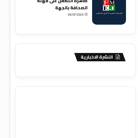
ظاهرة التطفل على مهنة
الصحافة بالجهة
08/07/2026
النشرة الاخبارية
agence de communication digitale au Maroc
services
marketing digital
stratégie SEO et optimisation web
actualité economique maroc
actualité btp maroc
btp
Maroc
آخر أخبار الرياضة
تحليل مباريات كرة القدم
أخبار الهواة
نتائج مباريات الهواة
seo
buy iptv
iptv subscription
specialist
trend news
best iptv
agence marketing
presse