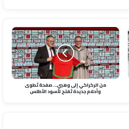
م
ن
ا
ل
ر
ك
ر
ا
ك
من الركراكي إلى وهبي… صفحة تُطوى
ي
وأحلام جديدة تُفتح لأسود الأطلس
إ
ل
ى
و
ه
ب
ي