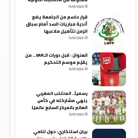
15/07/2026
قرار حاسم من الجامعة يضع
أندية مباريات السد أمام سباق
الزمن لتأهيل ملاعبها
13/07/2026
العنوان : قبل دورات الـVAR… من
يقيّم موسم التحكيم
12/07/2026
رسمياً.. المنتخب المغربي
ينهي مشاركته في كأس
العالم بالمركز السابع عالميًا
12/07/2026
بيان استنكاري: حول تنامي