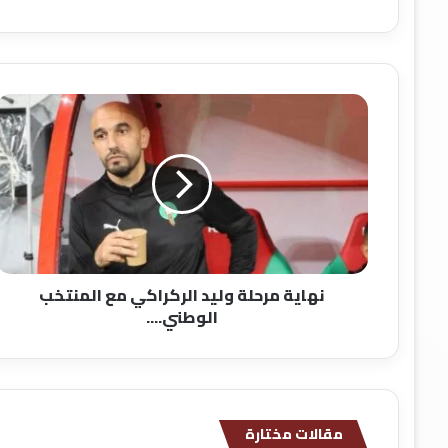
ن
ه
ا
ي
ة
م
ر
ح
ل
نهاية مرحلة وليد الركراكي مع المنتخب
ة
الوطني....
و
ل
ي
د
ا
ل
مقالات مختارة
ر