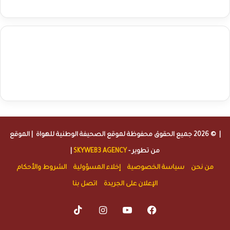
agence de communication digitale au Maroc
services marketing
digital
stratégie SEO et optimisation web
actualité economique
btp Maroc
actualité btp maroc
maroc
آخر أخبار الرياضة
تحليل مباريات
كرة القدم
أخبار الهواة
نتائج مباريات الهواة
seo
buy iptv
iptv subscription
specialist
trend news
best iptv
agence marketing presse
| © 2026 جميع الحقوق محفوظة لموقع
الصحيفة الوطنية للهواة
| الموقع
من تطوير -
SKYWEB3 AGENCY
|
من نحن
سياسة الخصوصية
إخلاء المسؤولية
الشروط والأحكام
الإعلان على الجريدة
اتصل بنا
TikTok
Instagram
YouTube
Facebook