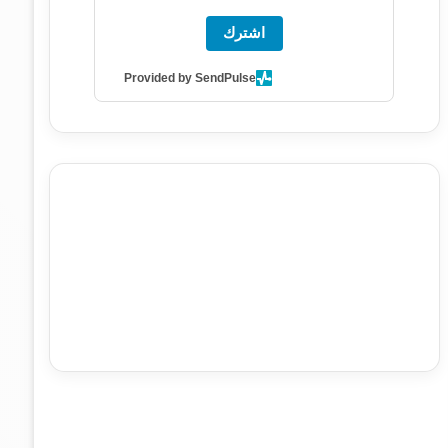
اشترك
Provided by SendPulse
agence de communication digitale au Maroc
services
marketing digital
stratégie SEO et optimisation web
actualité economique maroc
actualité btp maroc
btp
Maroc
آخر أخبار الرياضة
تحليل مباريات كرة القدم
أخبار الهواة
نتائج مباريات الهواة
seo
buy iptv
iptv subscription
specialist
trend news
best iptv
agence marketing
presse