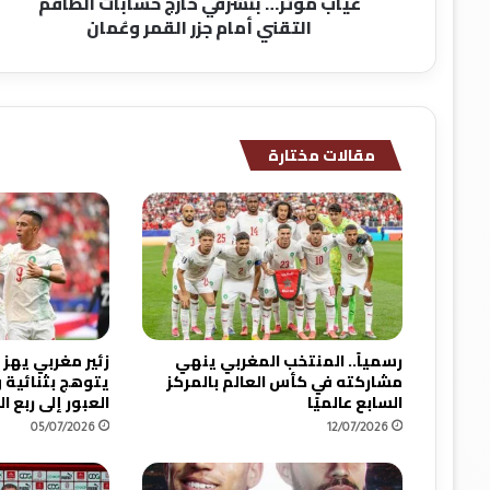
غياب مؤثر… بنشرقي خارج حسابات الطاقم
ب
التقني أمام جزر القمر وعُمان
ن
ش
ر
ق
ي
خ
مقالات مختارة
ا
ر
ج
ح
س
ا
ب
ا
ت
رسمياً.. المنتخب المغربي ينهي
زئير مغربي يهز 
ا
مشاركته في كأس العالم بالمركز
يتوهج بثنائية
ل
السابع عالميًا
العبور إلى ربع ا
ط
05/07/2026
12/07/2026
ا
ق
م