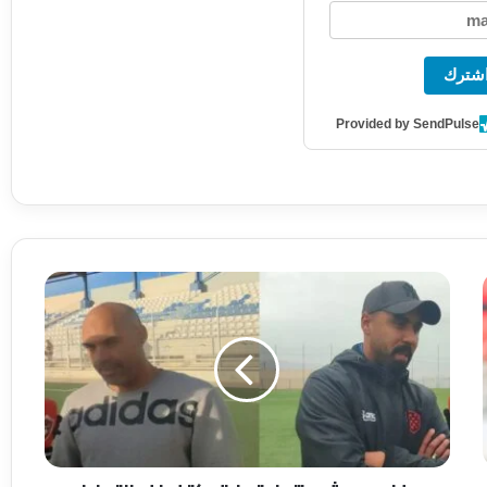
شترك
Provided by SendPulse
و
ف
ا
ء
د
ر
ي
و
ش