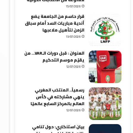
15/07/2026
قرار حاسم من الجامعة يضع
أندية مباريات السد أمام سباق
الزمن لتأهيل ملاعبها
13/07/2026
العنوان : قبل دورات الـVAR… من
يقيّم موسم التحكيم
12/07/2026
رسمياً.. المنتخب المغربي
ينهي مشاركته في كأس
العالم بالمركز السابع عالميًا
12/07/2026
بيان استنكاري: حول تنامي