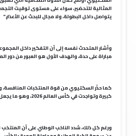
السكتيوي أوضح خلال الندوة الصحافية التي تسبق 
المثالية للتحضير، سواء على مستوى توقيت التجمع أ
يتواصل داخل البطولة، ولا مجال للبحث عن الأعذار.”
وأشار المتحدث نفسه إلى أن التفكير داخل المجموع
مباراة على حدة، والهدف الأول هو العبور من دور الم
كما حذّر السكتيوي من قوة المنتخبات المنافسة، و
كبيرة وتواجدت في كأس العالم 2026، وهو ما يجعل النسخة الحالية من البطولة أكثر تنافسية.
ورغم كل ذلك، شدد الناخب الوطني على أن المنتخب
عن سمعة الكرة الوطنية ومحاولة العودة بالكأس، م