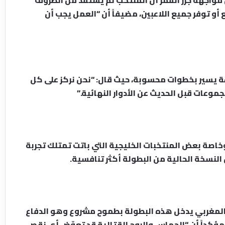
مواجهة جزر القمر أن المنتخب لم يستفد من الظروف
و توفر جميع اللاعبين، مضيفاً أن “العمل يجب أن
ة يسير بخطوات محسوبة، حيث قال: “نحن نركز على كل
جموعات قبل الحديث عن الأدوار النهائية.”
خاصة بعض المنتخبات الخليجية التي باتت تمتلك تجربة
 المغربي يدخل هذه البطولة بطموح مشروع وهو الدفاع
ؤكداً أن “الحماس والروح القتالية قد تعوّض أي نقص