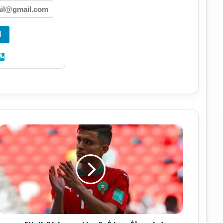
ا
غ
ي
ا
ب
م
ؤ
ث
ر
…