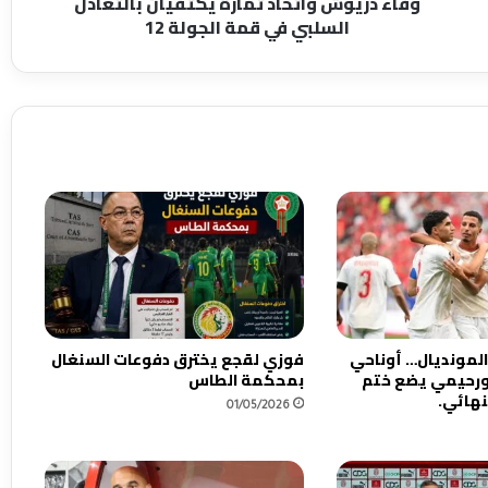
وفاء دريوش واتحاد تمارة يكتفيان بالتعادل
و
السلبي في قمة الجولة 12
ا
ت
ح
ا
د
ت
م
ا
ر
ة
ي
ك
ت
ف
ي
المونديال… أوناحي
فوزي لقجع يخترق دفوعات السنغال
ا
 ورحيمي يضع ختم
بمحكمة الطاس
ن
لنهائي.
01/05/2026
ب
ا
ل
ت