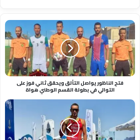
ف
ت
ح
ا
ل
ن
ا
ظ
و
فتح الناظور يواصل التألق ويحقق ثاني فوز على
ر
التوالي في بطولة القسم الوطني هواة
ي
و
ا
ا
ص
ل
ل
ت
ا
ر
ل
ي
ت
ا