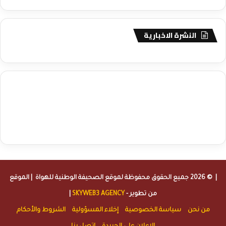
النشرة الاخبارية
agence de communication digitale au Maroc
services marketing
digital
stratégie SEO et optimisation web
actualité economique
btp Maroc
actualité btp maroc
maroc
آخر أخبار الرياضة
تحليل مباريات
كرة القدم
أخبار الهواة
نتائج مباريات الهواة
seo
buy iptv
iptv subscription
specialist
trend news
best iptv
agence marketing presse
| © 2026 جميع الحقوق محفوظة لموقع
الصحيفة الوطنية للهواة
| الموقع
من تطوير -
SKYWEB3 AGENCY
|
من نحن
سياسة الخصوصية
إخلاء المسؤولية
الشروط والأحكام