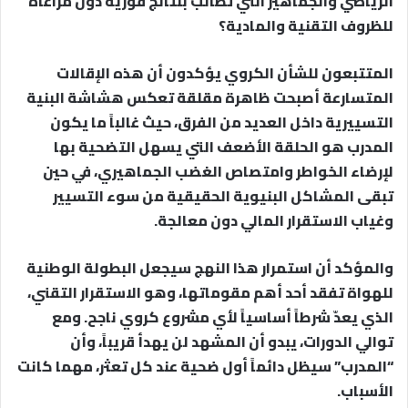
الرياضي والجماهير التي تطالب بنتائج فورية دون مراعاة
للظروف التقنية والمادية؟
المتتبعون للشأن الكروي يؤكدون أن هذه الإقالات
المتسارعة أصبحت ظاهرة مقلقة تعكس هشاشة البنية
التسييرية داخل العديد من الفرق، حيث غالباً ما يكون
المدرب هو الحلقة الأضعف التي يسهل التضحية بها
لإرضاء الخواطر وامتصاص الغضب الجماهيري، في حين
تبقى المشاكل البنيوية الحقيقية من سوء التسيير
وغياب الاستقرار المالي دون معالجة.
والمؤكد أن استمرار هذا النهج سيجعل البطولة الوطنية
للهواة تفقد أحد أهم مقوماتها، وهو الاستقرار التقني،
الذي يعدّ شرطاً أساسياً لأي مشروع كروي ناجح. ومع
توالي الدورات، يبدو أن المشهد لن يهدأ قريباً، وأن
“المدرب” سيظل دائماً أول ضحية عند كل تعثر، مهما كانت
الأسباب.