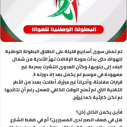
لم تمض سوى أسابيع قليلة على انطلاق البطولة الوطنية
للهواة، حتى بدأت موجة الإقالات تهزّ الأندية من شمال
البلاد إلى جنوبها، وكأن العدوى انتشرت بسرعة غير
معهودة في موسم لم يكمل بعد إلا دورته 3.
قرارات مفاجئة، وأحياناً غير مبرّرة، أطاحت بعدد من الأطر
التقنية التي لم تُمنح الوقت الكافي للعمل، رغم أن نتائجها
لم تكن كارثية كما يُروّج.
فأين يكمن الخلل إذن؟
هل في ضعف الصبر لدى المسيرين؟ أم في ضغط الشارع