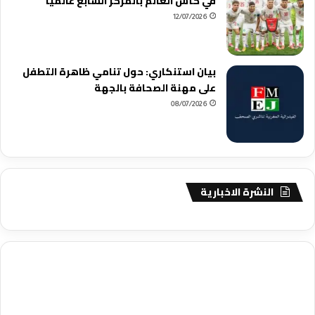
في كأس العالم بالمركز السابع عالميًا
12/07/2026
بيان استنكاري: حول تنامي ظاهرة التطفل
على مهنة الصحافة بالجهة
08/07/2026
النشرة الاخبارية
agence de communication digitale au Maroc
services marketing
digital
stratégie SEO et optimisation web
actualité economique
btp Maroc
actualité btp maroc
maroc
آخر أخبار الرياضة
تحليل مباريات
كرة القدم
أخبار الهواة
نتائج مباريات الهواة
seo
buy iptv
iptv subscription