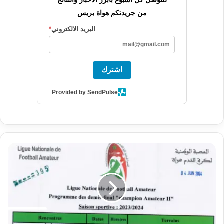
للتوصل كل أسبوع بأبرز الأخبار والنتائج
من جريدتكم هواة بريس
البريد الالكتروني
*
اشترك
Provided by SendPulse
برنامج
مبارتي
نصف
النهائي
لتحديد
بطل
القسم
الثاني