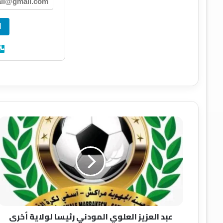
ا
ع
ب
د
ا
ل
ع
ز
ي
ز
عبد العزيز العلوي المودني رئيسا لولاية أخرى
ا