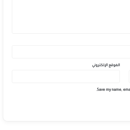
ا
ن
ا
ل
م
غ
ر
ب
2
0
2
الموقع الإلكتروني
5
”
Save my name, emai