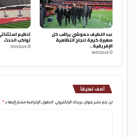
ة
أ
خ
ر
ى
عبد اللطيف حموشي يراقب كل
تنظيم استثنائي
ب
صغيرة كبيرة لنجاح التظاهرة
تواكب الحدث.
الإفريقية…
ا
17/01/2026
ل
18/01/2026
ع
ص
ب
ة
ا
أضف تعليقاً
ل
ج
ه
لن يتم نشر عنوان بريدك الإلكتروني.
الحقول الإلزامية مشار إليها بـ
*
و
ا
ي
ة
ل
م
ت
ر