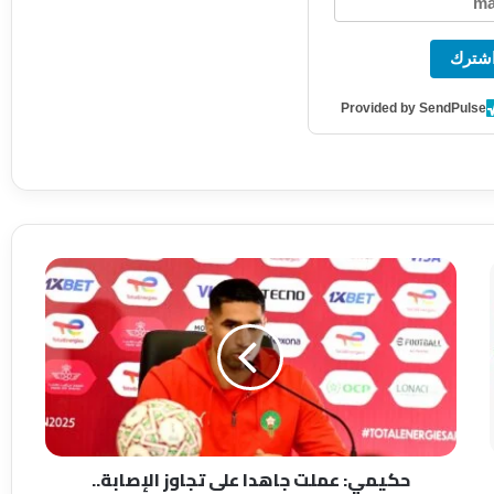
شترك
Provided by SendPulse
ح
ك
ي
م
ي
:
ع
م
ل
حكيمي: عملت جاهدا على تجاوز الإصابة..
ت