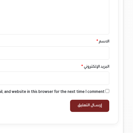
ا
ع
ك
ل
ش
ي
آ
س
ق
ف
*
ي
الاسم
*
ل
ك
ر
ة
البريد الإلكتروني
*
ا
ل
ق
د
l, and website in this browser for the next time I comment.
م