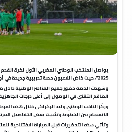
يواصل المنتخب الوطني المغربي الأول لكرة القدم
2025”، حيث خاض اللاعبون حصة تدريبية جديدة في أجواء إيجابية يسودها التركيز والانضباط.
وشهدت الحصة حضور جميع العناصر الوطنية داخل مر
الطاقم التقني في الوصول إلى أعلى درجات الجاهزية 
وركّز الناخب الوطني وليد الركراكي خلال هذه المرح
الانسجام بين الخطوط وتثبيت بعض التفاصيل المرتبط
وتأتي هذه التحضيرات قبل المباراة الافتتاحية للم