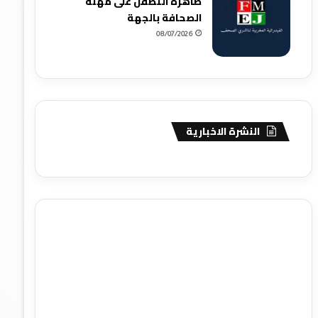
ظاهرة التطفل على مهنة
الصحافة بالجهة
08/07/2026
النشرة الاخبارية
agence de communication digitale au Maroc
services
marketing digital
stratégie SEO et optimisation web
actualité economique maroc
actualité btp maroc
btp
Maroc
آخر أخبار الرياضة
تحليل مباريات كرة القدم
أخبار الهواة
نتائج مباريات الهواة
seo
buy iptv
iptv subscription
specialist
trend news
best iptv
agence marketing
presse