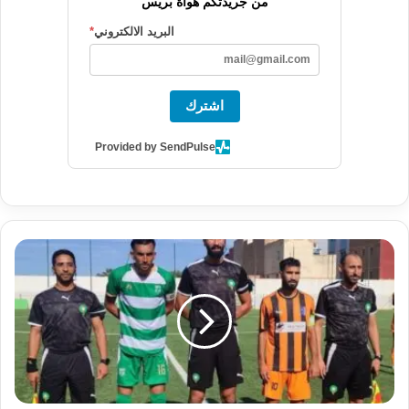
من جريدتكم هواة بريس
البريد الالكتروني
*
اشترك
Provided by SendPulse
ه
د
ف
ق
ا
ت
ل
ف
ي