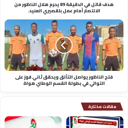
هدف قاتل في الدقيقة 89 يحرم هلال الناظور من
ا
الانتصار أمام عمل بلقصيري العنيد.
ل
د
ق
ف
ي
ت
ق
ح
ة
ا
8
ل
9
ن
ي
ا
ح
ظ
ر
و
فتح الناظور يواصل التألق ويحقق ثاني فوز على
م
ر
التوالي في بطولة القسم الوطني هواة
ه
ي
ل
و
ا
ا
ل
ص
مقالات مختارة
ا
ل
ل
ا
ن
ل
ا
ت