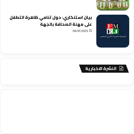
بيان استنكاري: حول تنامي ظاهرة التطفل
على مهنة الصحافة بالجهة
08/07/2026
النشرة الاخبارية
agence de communication digitale au Maroc
services marketing
digital
stratégie SEO et optimisation web
actualité economique
btp Maroc
actualité btp maroc
maroc
آخر أخبار الرياضة
تحليل مباريات
كرة القدم
أخبار الهواة
نتائج مباريات الهواة
seo
buy iptv
iptv subscription
specialist
trend news
best iptv
agence marketing presse