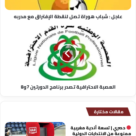
مع
مدربه
عاجل : شباب هوراة تصل لنقطة الإفتراق مع مدربه
العصبة
الاحترافية
تصدر
برنامج
الدورتين
7و8
العصبة الاحترافية تصدر برنامج الدورتين 7و8
مقالات مختارة
حصري | تسعة أندية مغربية
ممنوعة من الانتدابات الدولية