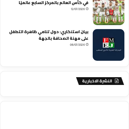
في كأس العالم بالمركز السابع عالميًا
12/07/2026
بيان استنكاري: حول تنامي ظاهرة التطفل
على مهنة الصحافة بالجهة
08/07/2026
النشرة الاخبارية
agence de communication digitale au Maroc
services marketing
digital
stratégie SEO et optimisation web
actualité economique
btp Maroc
actualité btp maroc
maroc
آخر أخبار الرياضة
تحليل مباريات
كرة القدم
أخبار الهواة
نتائج مباريات الهواة
seo
buy iptv
iptv subscription