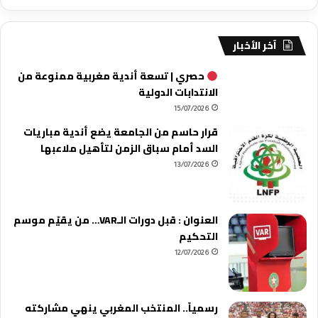
آخر الأخبار
حصري | تسعة أندية مغربية ممنوعة من
الانتدابات الدولية
15/07/2026
قرار حاسم من الجامعة يضع أندية مباريات
السد أمام سباق الزمن لتأهيل ملاعبها
13/07/2026
العنوان : قبل دورات الـVAR… من يقيّم موسم
التحكيم
12/07/2026
رسمياً.. المنتخب المغربي ينهي مشاركته