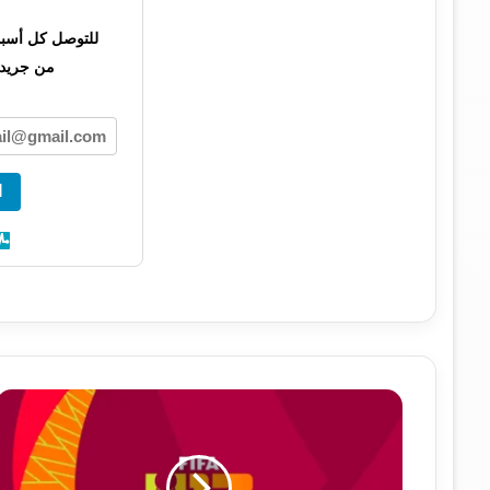
للتوصل كل أسبوع 
من جريدت
ا
ن
ت
ا
ئ