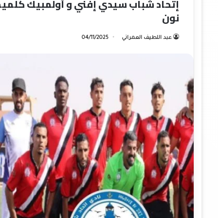
إتحاد شباب سيدي إفني و أولمبيك كلميم ت
نون
عبد اللطيف العمراني
04/11/2025