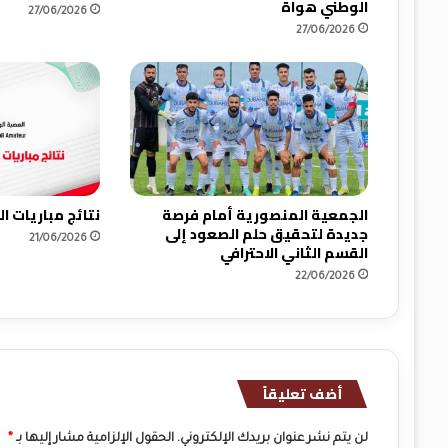
الوطني هواة
27/06/2026
ل
27/06/2026
ل
ف
ت
ي
ا
ن
ب
ق
ط
الجمعية المنصورية أمام فرصة
نتائج مباريات 
ر
جديدة لتحقيق حلم الصعود إلى
21/06/2026
القسم الثاني الاحترافي
22/06/2026
أضف تعليقاً
لن يتم نشر عنوان بريدك الإلكتروني.
الحقول الإلزامية مشار إليها بـ
*