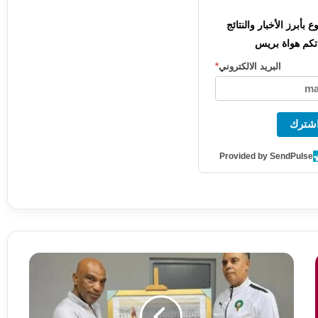
بأبرز الأخبار والنتائج
كم هواة بريس
البريد الالكتروني
*
شترك
Provided by SendPulse
ر
س
م
ي