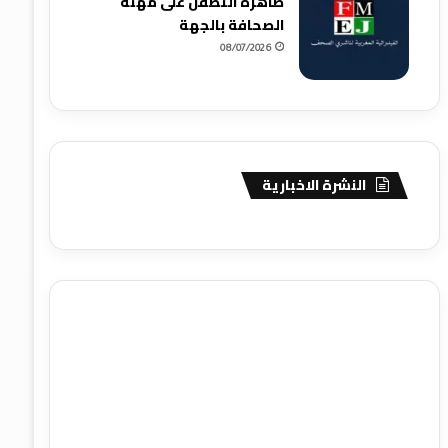
ظاهرة التطفل على مهنة
الصحافة بالجهة
08/07/2026
النشرة الاخبارية
agence de communication digitale au Maroc
services
marketing digital
stratégie SEO et optimisation web
actualité economique maroc
actualité btp maroc
btp
Maroc
آخر أخبار الرياضة
تحليل مباريات كرة القدم
أخبار الهواة
نتائج مباريات الهواة
seo
buy iptv
iptv subscription
specialist
trend news
best iptv
agence marketing
presse