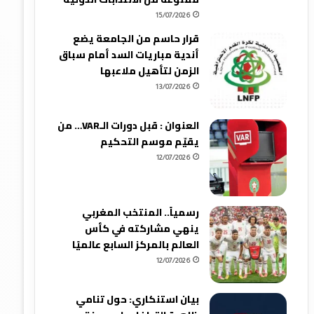
15/07/2026
قرار حاسم من الجامعة يضع
أندية مباريات السد أمام سباق
الزمن لتأهيل ملاعبها
13/07/2026
العنوان : قبل دورات الـVAR… من
يقيّم موسم التحكيم
12/07/2026
رسمياً.. المنتخب المغربي
ينهي مشاركته في كأس
العالم بالمركز السابع عالميًا
12/07/2026
بيان استنكاري: حول تنامي