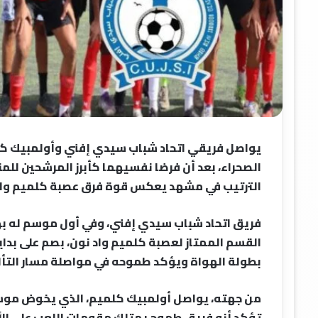
يواصل فريقي اتحاد شباب سيدي إفني وأولمبيك كل
الصحراء، بعد أن فرضا نفسيهما كأبرز المرشحين لل
الترتيب في مشهد يعكس قوة فرق عصبة كلميم واد
فريق اتحاد شباب سيدي إفني، وفي أول موسم له ب
القسم الممتاز لعصبة كلميم واد نون، بصم على بداي
بطولة الهواة ويؤكد طموحه في مواصلة مسار التأل
من جهته، يواصل أولمبيك كلميم، الذي يخوض موس
تؤكد أنه فريق طموح يمتلك مقومات اللعب على الأدو