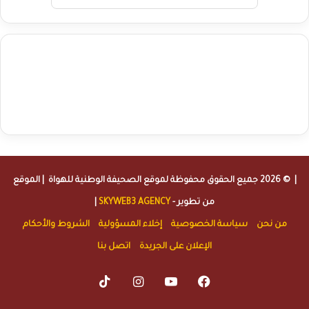
agence de communication digitale au Maroc
services marketing
digital
stratégie SEO et optimisation web
actualité economique
btp Maroc
actualité btp maroc
maroc
آخر أخبار الرياضة
تحليل مباريات
كرة القدم
أخبار الهواة
نتائج مباريات الهواة
seo
buy iptv
iptv subscription
specialist
trend news
best iptv
agence marketing presse
| © 2026 جميع الحقوق محفوظة لموقع
الصحيفة الوطنية للهواة
| الموقع
من تطوير -
SKYWEB3 AGENCY
|
من نحن
سياسة الخصوصية
إخلاء المسؤولية
الشروط والأحكام
الإعلان على الجريدة
اتصل بنا
TikTok
Instagram
YouTube
Facebook