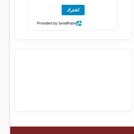
اشترك
Provided by SendPulse
agence de communication digitale au Maroc
services
marketing digital
stratégie SEO et optimisation web
actualité economique maroc
actualité btp maroc
btp
Maroc
آخر أخبار الرياضة
تحليل مباريات كرة القدم
أخبار الهواة
نتائج مباريات الهواة
seo
buy iptv
iptv subscription
specialist
trend news
best iptv
agence marketing
presse