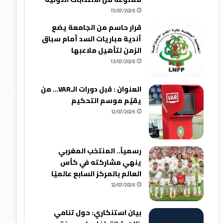
15/07/2026
قرار حاسم من الجامعة يضع
أندية مباريات السد أمام سباق
الزمن لتأهيل ملاعبها
13/07/2026
العنوان : قبل دورات الـVAR… من
يقيّم موسم التحكيم
12/07/2026
رسمياً.. المنتخب المغربي
ينهي مشاركته في كأس
العالم بالمركز السابع عالميًا
12/07/2026
بيان استنكاري: حول تنامي