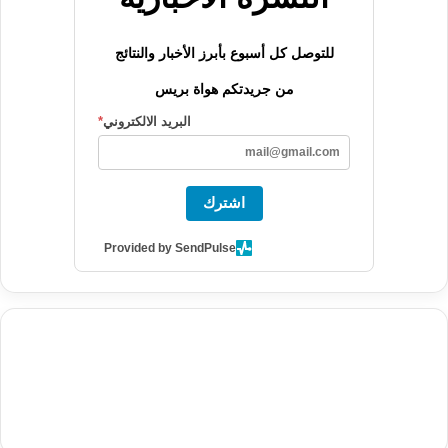
للتوصل كل أسبوع بأبرز الأخبار والنتائج
من جريدتكم هواة بريس
البريد الالكتروني
*
اشترك
Provided by SendPulse
agence de communication digitale au Maroc
services marketing
digital
stratégie SEO et optimisation web
actualité economique
btp Maroc
actualité btp maroc
maroc
آخر أخبار الرياضة
تحليل مباريات
كرة القدم
أخبار الهواة
نتائج مباريات الهواة
seo
buy iptv
iptv subscription
specialist
trend news
best iptv
agence marketing presse