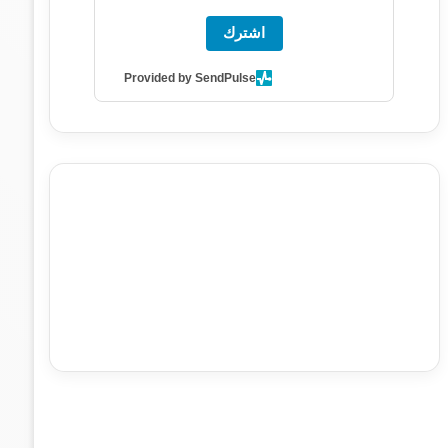
اشترك
Provided by SendPulse
agence de communication digitale au Maroc
services
marketing digital
stratégie SEO et optimisation web
actualité economique maroc
actualité btp maroc
btp
Maroc
آخر أخبار الرياضة
تحليل مباريات كرة القدم
أخبار الهواة
نتائج مباريات الهواة
seo
buy iptv
iptv subscription
specialist
trend news
best iptv
agence marketing
presse