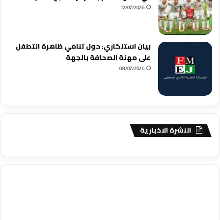
12/07/2026
بيان استنكاري: حول تنامي ظاهرة التطفل
على مهنة الصحافة بالجهة
08/07/2026
النشرة الاخبارية
agence de communication digitale au Maroc
services marketing
digital
stratégie SEO et optimisation web
actualité economique
btp Maroc
actualité btp maroc
maroc
آخر أخبار الرياضة
تحليل مباريات
كرة القدم
أخبار الهواة
نتائج مباريات الهواة
seo
buy iptv
iptv subscription