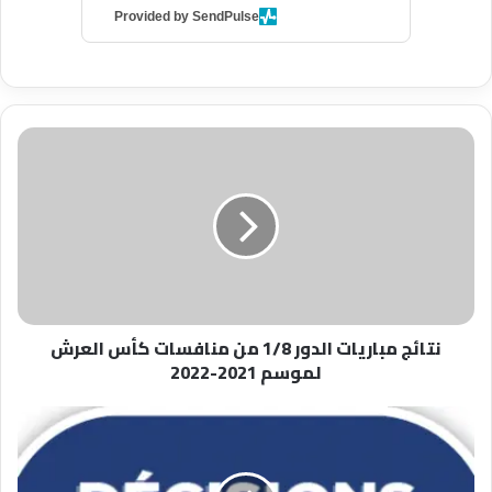
Provided by SendPulse
نتائج
مباريات
الدور
1/8
من
منافسات
كأس
العرش
لموسم
نتائج مباريات الدور 1/8 من منافسات كأس العرش
2021-
لموسم 2021-2022
2022
محضر
اللجنة
التأديبية
رقم