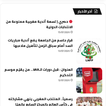
آخر الأخبار
حصري | تسعة أندية مغربية ممنوعة من
الانتدابات الدولية
15/07/2026
قرار حاسم من الجامعة يضع أندية مباريات
السد أمام سباق الزمن لتأهيل ملاعبها
13/07/2026
العنوان : قبل دورات الـVAR… من يقيّم موسم
التحكيم
12/07/2026
رسمياً.. المنتخب المغربي ينهي مشاركته
في كأس العالم بالمركز السابع عالميًا