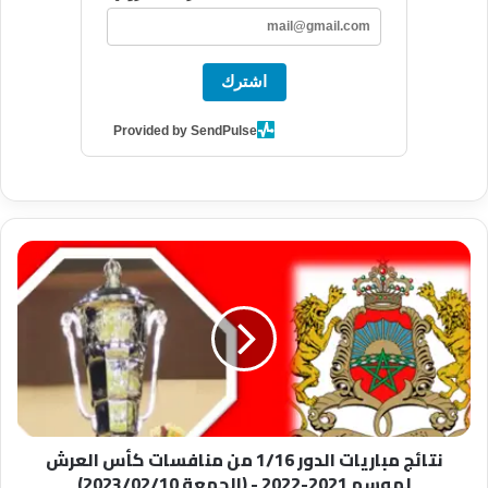
اشترك
Provided by SendPulse
نتائج
مباريات
الدور
1/16
من
منافسات
كأس
العرش
لموسم
نتائج مباريات الدور 1/16 من منافسات كأس العرش
2021-
لموسم 2021-2022 - (الجمعة 2023/02/10)
2022