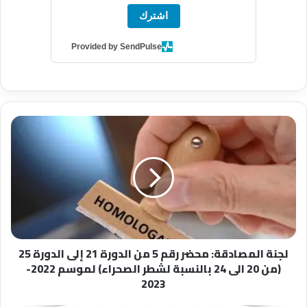
اشترك
Provided by SendPulse
لجنة
المصادقة:
محضر
رقم
5
من
الدورة
21
إلى
لجنة المصادقة: محضر رقم 5 من الدورة 21 إلى الدورة 25
الدورة
(من 20 الى 24 بالنسبة لشطر الصحراء) لموسم 2022-
25
2023
(من
20